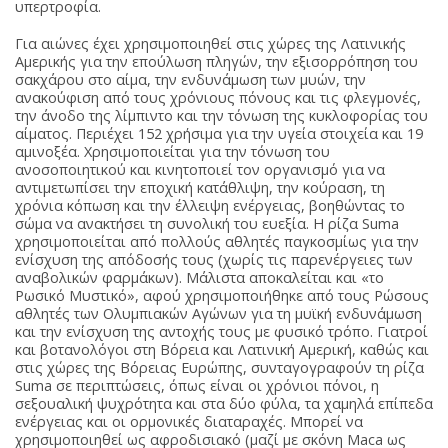
υπερτροφία.
Για αιώνες έχει χρησιμοποιηθεί στις χώρες της Λατινικής
Αμερικής για την επούλωση πληγών, την εξισορρόπηση του
σακχάρου στο αίμα, την ενδυνάμωση των μυών, την
ανακούφιση από τους χρόνιους πόνους και τις φλεγμονές,
την άνοδο της λίμπιντο και την τόνωση της κυκλοφορίας του
αίματος. Περιέχει 152 χρήσιμα για την υγεία στοιχεία και 19
αμινοξέα. Χρησιμοποιείται για την τόνωση του
ανοσοποιητικού και κινητοποιεί τον οργανισμό για να
αντιμετωπίσει την εποχική κατάθλιψη, την κούραση, τη
χρόνια κόπωση και την έλλειψη ενέργειας, βοηθώντας το
σώμα να ανακτήσει τη συνολική του ευεξία. Η ρίζα Suma
χρησιμοποιείται από πολλούς αθλητές παγκοσμίως για την
ενίσχυση της απόδοσής τους (χωρίς τις παρενέργειες των
αναβολικών φαρμάκων). Μάλιστα αποκαλείται και «το
Ρωσικό Μυστικό», αφού χρησιμοποιήθηκε από τους Ρώσους
αθλητές των Ολυμπιακών Αγώνων για τη μυϊκή ενδυνάμωση
και την ενίσχυση της αντοχής τους με φυσικό τρόπο. Γιατροί
και βοτανολόγοι στη Βόρεια και Λατινική Αμερική, καθώς και
στις χώρες της Βόρειας Ευρώπης, συνταγογραφούν τη ρίζα
Suma σε περιπτώσεις, όπως είναι οι χρόνιοι πόνοι, η
σεξουαλική ψυχρότητα και στα δύο φύλα, τα χαμηλά επίπεδα
ενέργειας και οι ορμονικές διαταραχές. Μπορεί να
χρησιμοποιηθεί ως αφροδισιακό (μαζί με σκόνη Maca ως