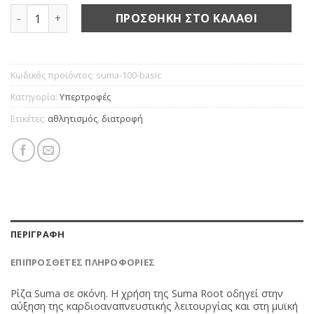
Suma root ποσότητα
ΠΡΟΣΘΉΚΗ ΣΤΟ ΚΑΛΆΘΙ
Κωδικός προϊόντος:
suma-100-basic
Κατηγορία:
Υπερτροφές
Ετικέτες:
αθλητισμός
,
διατροφή
ΠΕΡΙΓΡΑΦΉ
ΕΠΙΠΡΌΣΘΕΤΕΣ ΠΛΗΡΟΦΟΡΊΕΣ
Ρίζα Suma σε σκόνη. Η χρήση της Suma Root οδηγεί στην
αύξηση της καρδιοαναπνευστικής λειτουργίας και στη μυϊκή