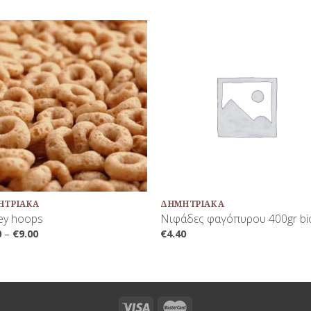
Προσθήκη
Προσθή
στη Λίστα
στη Λίσ
Αγαπημένων
Αγαπημέ
+
ΗΤΡΙΑΚΆ
ΔΗΜΗΤΡΙΑΚΆ
ey hoops
Νιφάδες φαγόπυρου 400gr bi
0
–
€
9.00
€
4.40