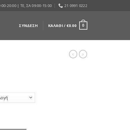
:00-20:00 | ΤΕ, ΣΑ 09:00-15:00
21 0991 0222
ΣΎΝΔΕΣΗ
ΚΑΛΆΘΙ /
€
0.00
0