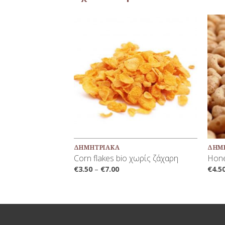
Προσθήκη
Προσθήκη
στη Λίστα
στη Λίστα
Αγαπημένων
Αγαπημένων
+
+
ΔΗΜΗΤΡΙΑΚΆ
ΔΗΜ
χώρις ζάχαρη
Corn flakes bio χωρίς ζάχαρη
Hon
€
3.50
–
€
7.00
€
4.5