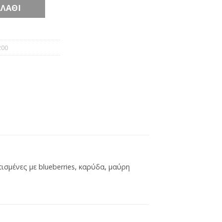
ΛΆΘΙ
200
σμένες με blueberries, καρύδα, μαύρη