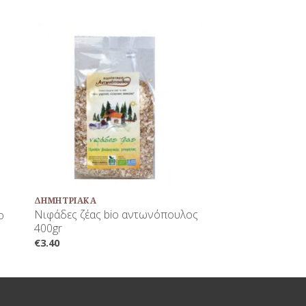
κη
Προσθήκη
τα
στη Λίστα
νων
Αγαπημένων
+
ΔΗΜΗΤΡΙΑΚΆ
Νιφάδες ζέας bio αντωνόπουλος
o
400gr
€
3.40