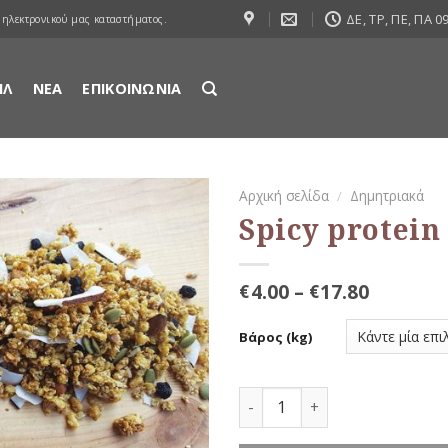
ΔΕ, ΤΡ, ΠΕ, ΠΑ 09
 ηλεκτρονικού μας καταστήματος.
ΙΛ
ΝΕΑ
ΕΠΙΚΟΙΝΩΝΙΑ
Αρχική σελίδα
/
Δημητριακά
Spicy protein
Προσθήκη
στη Λίστα
Αγαπημένων
4.00
–
17.80
€
€
Βάρος (kg)
Spicy protein ποσότητα