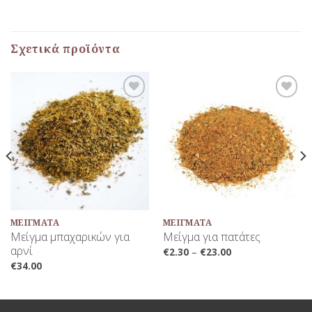
Σχετικά προϊόντα
Προσθήκη
Προσθήκη
στη Λίστα
στη Λίστα
Αγαπημένων
Αγαπημένων
ΜΕΊΓΜΑΤΑ
ΜΕΊΓΜΑΤΑ
Μείγμα μπαχαρικών για
Μείγμα για πατάτες
αρνί
€
2.30
–
€
23.00
€
34.00