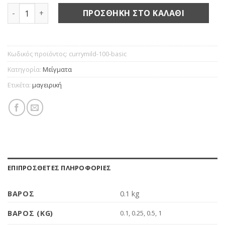
Curry madras mild ποσότητα
ΠΡΟΣΘΉΚΗ ΣΤΟ ΚΑΛΆΘΙ
Κωδικός προϊόντος:
currymild-100-basic
Κατηγορία:
Μείγματα
Ετικέτα:
μαγειρική
ΕΠΙΠΡΌΣΘΕΤΕΣ ΠΛΗΡΟΦΟΡΊΕΣ
ΒΆΡΟΣ
0.1 kg
ΒΆΡΟΣ (KG)
0.1, 0.25, 0.5, 1