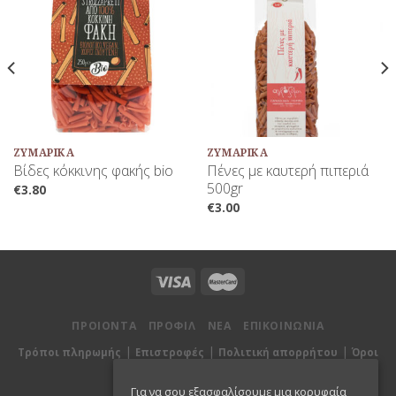
Προσθήκη
Προσθήκη
στη Λίστα
στη Λίστα
Αγαπημένων
Αγαπημένων
ΖΥΜΑΡΙΚΆ
ΖΥΜΑΡΙΚΆ
Βίδες κόκκινης φακής bio
Πένες με καυτερή πιπεριά
500gr
€
3.80
€
3.00
ΠΡΟΙΟΝΤΑ
ΠΡΟΦΙΛ
ΝΕΑ
ΕΠΙΚΟΙΝΩΝΙΑ
|
|
|
Τρόποι πληρωμής
Επιστροφές
Πολιτική απορρήτου
Όροι
χρήσης
Για να σου εξασφαλίσουμε μια κορυφαία