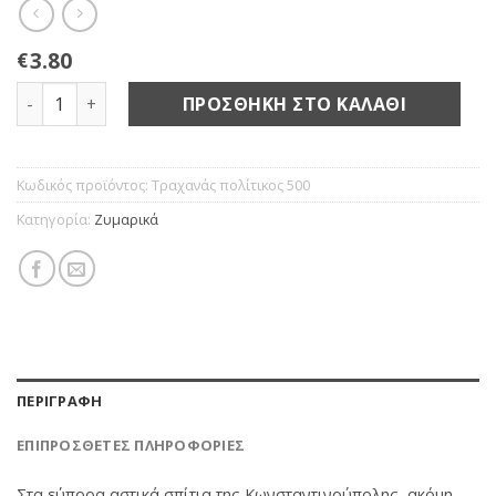
3.80
€
Τραχανάς πολίτικος 500γρ ποσότητα
ΠΡΟΣΘΉΚΗ ΣΤΟ ΚΑΛΆΘΙ
Κωδικός προϊόντος:
Τραχανάς πολίτικος 500
Κατηγορία:
Ζυμαρικά
ΠΕΡΙΓΡΑΦΉ
ΕΠΙΠΡΌΣΘΕΤΕΣ ΠΛΗΡΟΦΟΡΊΕΣ
Στα εύπορα αστικά σπίτια της Κωνσταντινούπολης, ακόμη