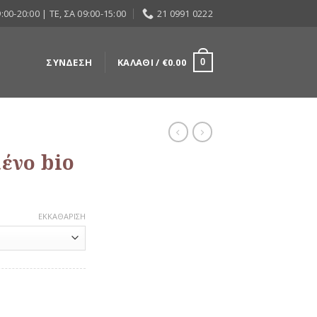
:00-20:00 | ΤΕ, ΣΑ 09:00-15:00
21 0991 0222
ΣΎΝΔΕΣΗ
ΚΑΛΆΘΙ /
€
0.00
0
μένο bio
ΕΚΚΑΘΆΡΙΣΗ