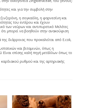
 στην οικογένεια Zingiberaceae, του γένους:
ότητες και για την συμβολή στην
 τζινζερόνη, η σογκαόλη, η φαρνεσίνη και
ικότητας του εντέρου και έχουν
ικό των νεύρων και αντιπυρετικό Μελέτες
ι ότι μπορεί να βοηθούν στην ανακούφιση
ά της διάρροιας που προκαλείται από E.coli,
υστατικών και βιταμινών, όπως η
ού Είναι επίσης καλή πηγή μετάλλων όπως το
υ καρδιακού ρυθμού και της αρτηριακής