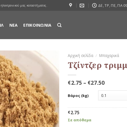
ΔΕ, ΤΡ, ΠΕ, ΠΑ 09
 ηλεκτρονικού μας καταστήματος.
ΙΛ
ΝΕΑ
ΕΠΙΚΟΙΝΩΝΙΑ
Αρχική σελίδα
/
Μπαχαρικά
Τζίντζερ τριμ
Προσθήκη
στη Λίστα
Αγαπημένων
2.75
–
27.50
€
€
Βάρος (kg)
€
2.75
Σε απόθεμα