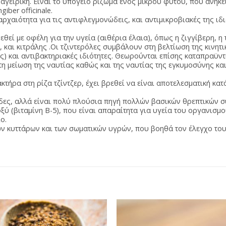
γειρική. Είναι το υπόγειο ρίζωμα ενός μικρού φυτού, που ανήκει
iber officinale.
ρχαιότητα για τις αντιφλεγμονώδεις, και αντιμικροβιακές της ιδι
θεί με οφέλη για την υγεία (αιθέρια έλαια), όπως η ζιγγίβερη, η
, και κιτράλης .Οι τζιντερόλες συμβάλουν στη βελτίωση της κινητ
) και αντιβακτηριακές ιδιότητες. Θεωρούνται επίσης καταπραϋντ
η μείωση της ναυτίας καθώς και της ναυτίας της εγκυμοσύνης κα
ακτήρα στη ρίζα τζίντζερ, έχει βρεθεί να είναι αποτελεσματική κατ
ίδες, αλλά είναι πολύ πλούσια πηγή πολλών βασικών θρεπτικών σ
οξύ (βιταμίνη B-5), που είναι απαραίτητα για υγεία του οργανισμ
ο.
των κυττάρων και των σωματικών υγρών, που βοηθά τον έλεγχο το