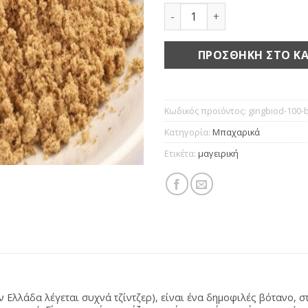
Τζίντζερ τριμμένο bio ποσ
ΠΡΟΣΘΉΚΗ ΣΤΟ ΚΑ
Κωδικός προϊόντος:
gingbiod-100-
Κατηγορία:
Μπαχαρικά
Ετικέτα:
μαγειρική
ν Ελλάδα λέγεται συχνά τζίντζερ), είναι ένα δημοφιλές βότανο, σ