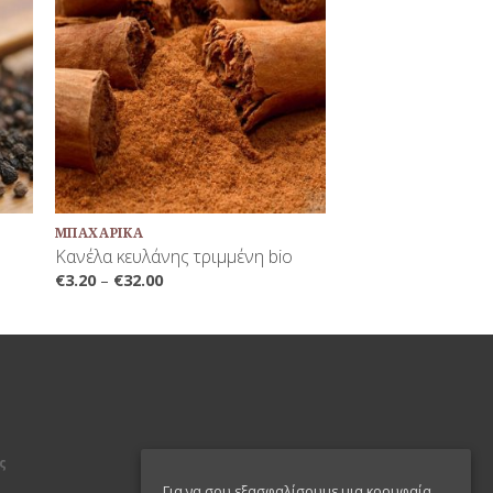
κη
Προσθήκη
τα
στη Λίστα
νων
Αγαπημένων
+
ΜΠΑΧΑΡΙΚΆ
Κανέλα κευλάνης τριμμένη bio
€
3.20
–
€
32.00
ς
Για να σου εξασφαλίσουμε μια κορυφαία