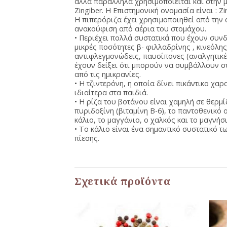
αλλά παράλληλα χρησιμοποιείται και στην μα
Zingiber. Η Επιστημονική ονομασία είναι : Zing
Η πιπερόριζα έχει χρησιμοποιηθεί από την α
ανακούφιση από αέρια του στομάχου.
• Περιέχει πολλά συστατικά που έχουν συνδε
μικρές ποσότητες β- φιλλαδρίνης , κινεόλης
αντιφλεγμονώδεις, παυσίπονες (αναλγητικές
έχουν δείξει ότι μπορούν να συμβάλλουν στ
από τις ημικρανίες.
• Η τζιντερόνη, η οποία δίνει πικάντικο χαρ
ιδιαίτερα στα παιδιά.
• Η ρίζα του βοτάνου είναι χαμηλή σε θερμ
πυριδοξίνη (βιταμίνη Β-6), το παντοθενικό 
κάλιο, το μαγγάνιο, ο χαλκός και το μαγνήσι
• Το κάλιο είναι ένα σημαντικό συστατικό 
πίεσης.
Σχετικά προϊόντα