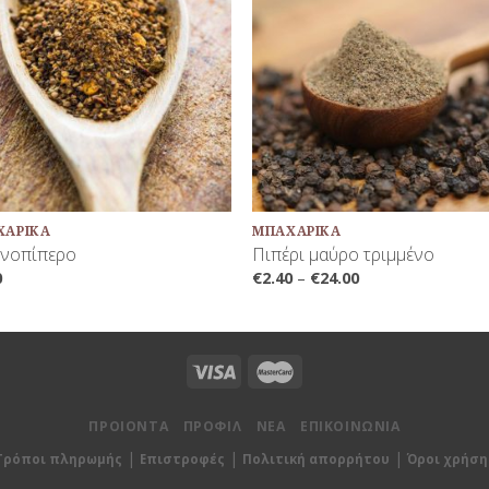
Προσθήκη
Προσθή
στη Λίστα
στη Λίσ
Αγαπημένων
Αγαπημέ
+
ΧΑΡΙΚΆ
ΜΠΑΧΑΡΙΚΆ
ονοπίπερο
Πιπέρι μαύρο τριμμένο
0
€
2.40
–
€
24.00
ΠΡΟΙΟΝΤΑ
ΠΡΟΦΙΛ
ΝΕΑ
ΕΠΙΚΟΙΝΩΝΙΑ
|
|
|
Τρόποι πληρωμής
Επιστροφές
Πολιτική απορρήτου
Όροι χρήση