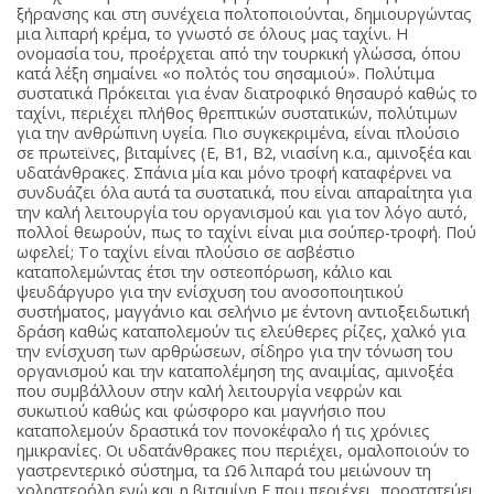
ξήρανσης και στη συνέχεια πολτοποιούνται, δημιουργώντας
μια λιπαρή κρέμα, το γνωστό σε όλους μας ταχίνι. Η
ονομασία του, προέρχεται από την τουρκική γλώσσα, όπου
κατά λέξη σημαίνει «ο πολτός του σησαμιού». Πολύτιμα
συστατικά Πρόκειται για έναν διατροφικό θησαυρό καθώς το
ταχίνι, περιέχει πλήθος θρεπτικών συστατικών, πολύτιμων
για την ανθρώπινη υγεία. Πιο συγκεκριμένα, είναι πλούσιο
σε πρωτεϊνες, βιταμίνες (Ε, Β1, Β2, νιασίνη κ.α., αμινοξέα και
υδατάνθρακες. Σπάνια μία και μόνο τροφή καταφέρνει να
συνδυάζει όλα αυτά τα συστατικά, που είναι απαραίτητα για
την καλή λειτουργία του οργανισμού και για τον λόγο αυτό,
πολλοί θεωρούν, πως το ταχίνι είναι μια σούπερ-τροφή. Πού
ωφελεί; Το ταχίνι είναι πλούσιο σε ασβέστιο
καταπολεμώντας έτσι την οστεοπόρωση, κάλιο και
ψευδάργυρο για την ενίσχυση του ανοσοποιητικού
συστήματος, μαγγάνιο και σελήνιο με έντονη αντιοξειδωτική
δράση καθώς καταπολεμούν τις ελεύθερες ρίζες, χαλκό για
την ενίσχυση των αρθρώσεων, σίδηρο για την τόνωση του
οργανισμού και την καταπολέμηση της αναιμίας, αμινοξέα
που συμβάλλουν στην καλή λειτουργία νεφρών και
συκωτιού καθώς και φώσφορο και μαγνήσιο που
καταπολεμούν δραστικά τον πονοκέφαλο ή τις χρόνιες
ημικρανίες. Οι υδατάνθρακες που περιέχει, ομαλοποιούν το
γαστρεντερικό σύστημα, τα Ω6 λιπαρά του μειώνουν τη
χοληστερόλη ενώ και η βιταμίνη Ε που περιέχει, προστατεύει