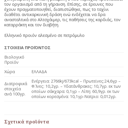
τον οργανισμό από τη γήρανση. Επίσης, σε έρευνες που
έχουν πραγματοποιηθεί, διαπιστώθηκε, πως το ταχίνι
διαθέτει αντικαρκινική δράση ενώ ενδέχεται να δρα
ανασταλτικά στο Αλτσχάιμερ, τις παθήσεις της καρδιάς, τον
καταρράκτη και τον διαβήτη.
Ελληνικό προιόν αλεσμένο σε πετρόμυλο
ΣΤΟΙΧΕΙΑ ΠΡΟΪΟΝΤΟΣ
Βιολογικό
Προϊόν
Χώρα
ΕΛΛΑΔΑ
Ενέργεια: 2766kj/673kcal – Πρωτεϊνες:24,6γρ –
Διατροφικά
Φ.Ίνες: 10,2γρ. – Υδατάνθρακες: 10,7γρ. εκ των
στοιχεία
οποίων σάκχαρα: 0,1γρ – Λίπη: 60,9γρ. εκ των
ανά 100γρ.
οποίων κορεσμένα: 10,1γρ-Nατριο: 0,012γρ.
Σχετικά προϊόντα