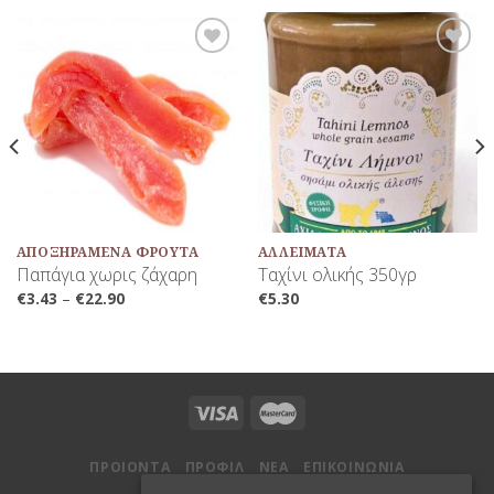
Προσθήκη
Προσθήκη
στη Λίστα
στη Λίστα
Αγαπημένων
Αγαπημένων
ΑΠΟΞΗΡΑΜΈΝΑ ΦΡΟΎΤΑ
AΛΛΕΊΜΑΤΑ
Παπάγια χωρις ζάχαρη
Ταχίνι ολικής 350γρ
€
3.43
–
€
22.90
€
5.30
ΠΡΟΙΟΝΤΑ
ΠΡΟΦΙΛ
ΝΕΑ
ΕΠΙΚΟΙΝΩΝΙΑ