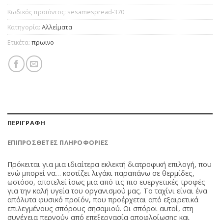
Κωδικός προϊόντος:
sesamespread-370
Κατηγορία:
Aλλείματα
Ετικέτα:
πρωινο
ΠΕΡΙΓΡΑΦΉ
ΕΠΙΠΡΌΣΘΕΤΕΣ ΠΛΗΡΟΦΟΡΊΕΣ
Πρόκειται για μια ιδιαίτερα εκλεκτή διατροφική επιλογή, που
ενώ μπορεί να… κοστίζει λιγάκι παραπάνω σε θερμίδες,
ωστόσο, αποτελεί ίσως μια από τις πιο ευεργετικές τροφές
για την καλή υγεία του οργανισμού μας. Το ταχίνι είναι ένα
απόλυτα φυσικό προϊόν, που προέρχεται από εξαιρετικά
επιλεγμένους σπόρους σησαμιού. Οι σπόροι αυτοί, στη
συνέχεια περνούν από επεξεργασία αποφλοίωσης και