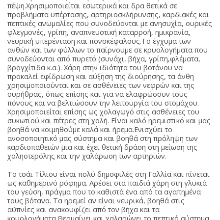
πέψη.Χρησιμοποιείται εσωτερικά και δρα θετικά σε
προβλήματα υπέρτασης, αρτηριοσκλήρυνσης, καρδιακές και
πεπτικές ανωμαλίες που συνοδεύονται με ανησυχία, ουρικές
φλεγμονές, γρίπη, αναπνευστική καταρροή, ημικρανία,
νευρική υπερένταση και πονοκέφαλους.Το έγχυμα των
ανθών και των φύλλων το παίρνουμε σε κρυολογήματα που
συνοδεύονται από πυρετό (συνάχι, βήχα, γρίπη,φλέματα,
βρογχίτιδα κ.α.). Χάρη στην ιδιότητα του βοτάνου να
προκαλεί εφίδρωση και αύξηση της διούρησης, τα άνθη
χρησιμοποιούνται και σε ασθένειες των νεφρών και της
ουρήθρας, όπως επίσης και για να ελαφρώσουν τους
πόνους και να βελτιώσουν την λειτουργία του στομάχου.
Χρησιμοποιείται επίσης ως χολαγωγό στις ασθένειες του
συκωτιού και πέτρες στη χολή. Είναι καλό ηρεμιστικό και μας
βοηθά να κοιμηθούμε καλά και ήρεμα.Ενισχύει το
ανοσοποιητικό μας σύστημα και βοηθά στη πρόληψη των
καρδιοπαθειών μια και έχει θετική δράση στη μείωση της
χοληστερόλης και την χαλάρωση των αρτηριών.
Το τσάι Τίλιου είναι πολύ δημοφιλές στη Γαλλία και πίνεται
ως καθημερινό ρόφημα. Αρέσει στα παιδιά χάρη στη γλυκιά
του γεύση, πράγμα που το καθιστά ένα από τα αγαπημένα
τους βότανα. Τα ηρεμεί αν είναι νευρικά, βοηθά στις
αϋπνίες και ανακουφίζει από τον βήχα και τα
κρυολογήματα.Θερμαίνει και χαλαρώνει το πεπτικό σύστημα