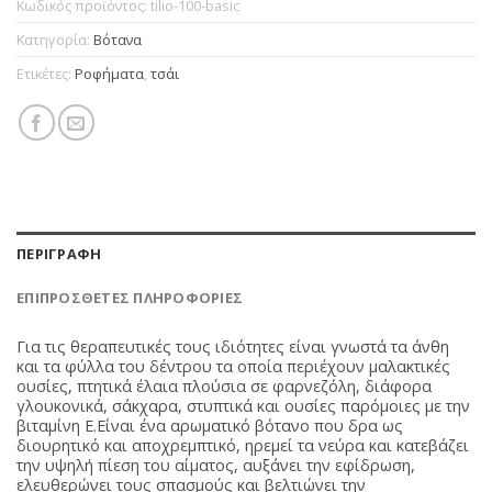
Κωδικός προϊόντος:
tilio-100-basic
Κατηγορία:
Βότανα
Ετικέτες:
Ροφήματα
,
τσάι
ΠΕΡΙΓΡΑΦΉ
ΕΠΙΠΡΌΣΘΕΤΕΣ ΠΛΗΡΟΦΟΡΊΕΣ
Για τις θεραπευτικές τους ιδιότητες είναι γνωστά τα άνθη
και τα φύλλα του δέντρου τα οποία περιέχουν μαλακτικές
ουσίες, πτητικά έλαια πλούσια σε φαρνεζόλη, διάφορα
γλουκονικά, σάκχαρα, στυπτικά και ουσίες παρόμοιες με την
βιταμίνη Ε.Είναι ένα αρωματικό βότανο που δρα ως
διουρητικό και αποχρεμπτικό, ηρεμεί τα νεύρα και κατεβάζει
την υψηλή πίεση του αίματος, αυξάνει την εφίδρωση,
ελευθερώνει τους σπασμούς και βελτιώνει την