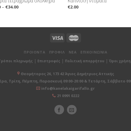
ρια τετράχρωμα ολόλκηρα
Καπνιστή ντομάτα
0
–
€
34.00
€
2.00
ΠΡΟΙΟΝΤΑ
ΠΡΟΦΙΛ
ΝΕΑ
ΕΠΙΚΟΙΝΩΝΙΑ
|
|
|
Τρόποι πληρωμής
Επιστροφές
Πολιτική απορρήτου
Όροι χρήση
Θεομήτορος 26, 173 42 Άγιος Δημήτριος Αττικής
ρα, Τρίτη, Πέμπτη, Παρασκευή 09:00-20:00 & Τετάρτη, Σάββατο 09:
info@kanelakaigarifallo.gr
21 0991 0222