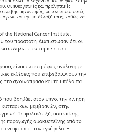
ο και άλλα.Τα λαχανικά που ανήκουν στην
ου. Οι ευεργετικές και προληπτικές
ο ακριβής μηχανισμός, με τον οποίο αυτές
ν όγκων και την μετάλλαξή τους, καθώς και
the National Cancer Institute,
υ του προστάτη. Διαπίστωσαν ότι οι
α να εκδηλώσουν καρκίνο του
ρασο, είναι αντιστρόφως ανάλογη με
ικές εκθέσεις που επιβεβαιώνουν την
ς στο σχοινόπρασο και τα υπόλοιπα
ό που βοηθάει στον ύπνο, την κίνηση
ν κυτταρικών μεμβρανών, στην
γμονή. Το φολικό οξύ, που επίσης
κής παραγωγής ομοκυστεΐνης από το
 το να φτάσει στον εγκέφαλο. Η