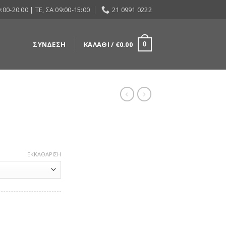
:00-20:00 | ΤΕ, ΣΑ 09:00-15:00
21 0991 0222
ΣΎΝΔΕΣΗ
ΚΑΛΆΘΙ /
€
0.00
0
ΕΚΚΑΘΆΡΙΣΗ