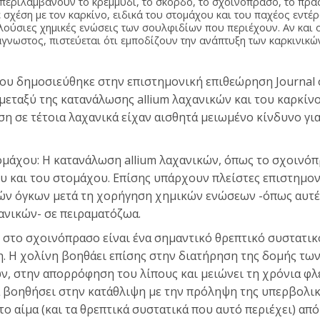
εριλαμβάνουν το κρεμμύδι, το σκόρδο, το σχοινόπρασο, το πράσ
 σχέση με τον καρκίνο, ειδικά του στομάχου και του παχέος εντέρ
πλούσιες χημικές ενώσεις των σουλφιδίων που περιέχουν. Αν και 
άγνωστος, πιστεύεται ότι εμποδίζουν την ανάπτυξη των καρκινικώ
ου δημοσιεύθηκε στην επιστημονική επιθεώρηση Journal of 
μεταξύ της κατανάλωσης allium λαχανικών και του καρκίνο
η σε τέτοια λαχανικά είχαν αισθητά μειωμένο κίνδυνο γι
ομάχου: Η κατανάλωση allium λαχανικών, όπως το σχοινόπ
υ και του στομάχου. Επίσης υπάρχουν πλείστες επιστημον
ών όγκων μετά τη χορήγηση χημικών ενώσεων -όπως αυτέ
χανικών- σε πειραματόζωα.
 στo σχοινόπρασο είναι ένα σημαντικό θρεπτικό συστατικ
η. Η χολίνη βοηθάει επίσης στην διατήρηση της δομής τω
, στην απορρόφηση του λίπους και μειώνει τη χρόνια φλε
α βοηθήσει στην κατάθλιψη με την πρόληψη της υπερβολι
ο αίμα (και τα θρεπτικά συστατικά που αυτό περιέχει) από