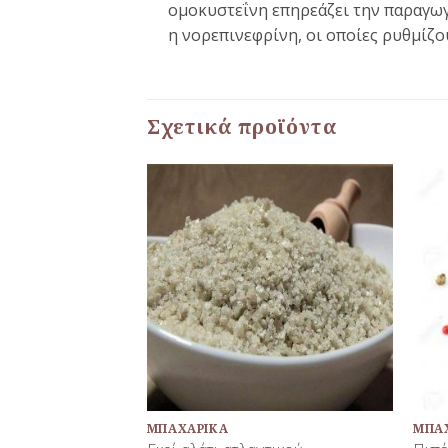
ομοκυστεΐνη επηρεάζει την παραγωγ
η νορεπινεφρίνη, οι οποίες ρυθμίζο
Σχετικά προϊόντα
Προσθήκη
Προσθήκη
στη Λίστα
στη Λίστα
Αγαπημένων
Αγαπημένων
+
+
ΜΠΑΧΑΡΙΚΆ
ΜΠΑ