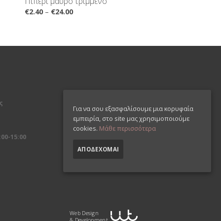
Πιπέρι μαύρο τριμμένο
€
2.40
–
€
24.00
ς
Για να σου εξασφαλίσουμε μια κορυφαία
εμπειρία, στο site μας χρησιμοποιούμε
cookies.
Μάθε περισσότερα
00-15:00
ΑΠΟΔΈΧΟΜΑΙ
Web Design
& Development