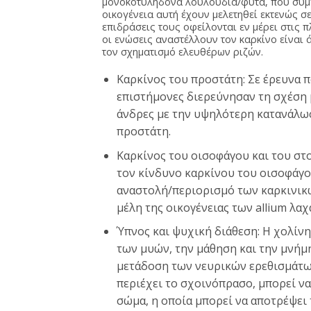
μονοκοτυλήδονα λουλούδια/φυτά, που συμπ
οικογένεια αυτή έχουν μελετηθεί εκτενώς σε
επιδράσεις τους οφείλονται εν μέρει στις 
οι ενώσεις αναστέλλουν τον καρκίνο είναι 
τον σχηματισμό ελευθέρων ριζών.
Καρκίνος του προστάτη: Σε έρευνα π
επιστήμονες διερεύνησαν τη σχέση 
άνδρες με την υψηλότερη κατανάλωσ
προστάτη.
Καρκίνος του οισοφάγου και του στ
τον κίνδυνο καρκίνου του οισοφάγο
αναστολή/περιορισμό των καρκινικ
μέλη της οικογένειας των allium λα
Ύπνος και ψυχική διάθεση: Η χολίνη
των μυών, την μάθηση και την μνήμ
μετάδοση των νευρικών ερεθισμάτων
περιέχει το σχοινόπρασο, μπορεί ν
σώμα, η οποία μπορεί να αποτρέψει τ