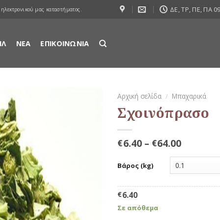
ΔΕ, ΤΡ, ΠΕ, ΠΑ 09
 ηλεκτρονικού μας καταστήματος.
ΙΛ
ΝΕΑ
ΕΠΙΚΟΙΝΩΝΙΑ
Αρχική σελίδα
/
Μπαχαρικά
Σχοινόπρασο
Προσθήκη
στη Λίστα
Αγαπημένων
6.40
–
64.00
€
€
Βάρος (kg)
€
6.40
Σε απόθεμα