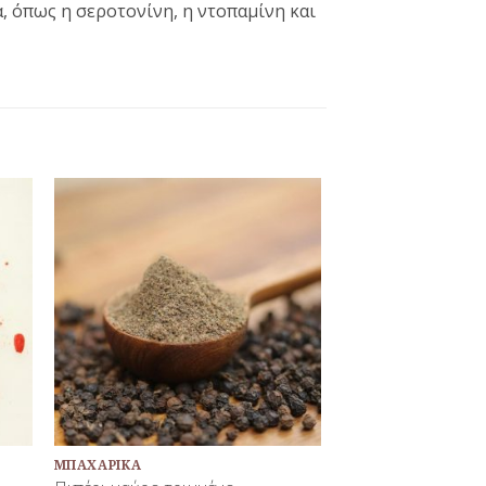
 όπως η σεροτονίνη, η ντοπαμίνη και
κη
Προσθήκη
τα
στη Λίστα
νων
Αγαπημένων
+
ΜΠΑΧΑΡΙΚΆ