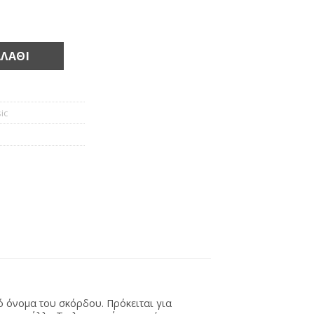
ΛΆΘΙ
ic
κό όνομα του σκόρδου. Πρόκειται για