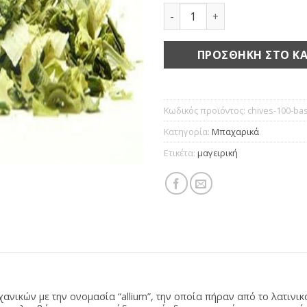
Σχοινόπρασο ποσότητα
ΠΡΟΣΘΉΚΗ ΣΤΟ ΚΑ
Κωδικός προϊόντος:
chives-100-bas
Κατηγορία:
Μπαχαρικά
Ετικέτα:
μαγειρική
ανικών με την ονομασία “allium”, την οποία πήραν από το λατινι