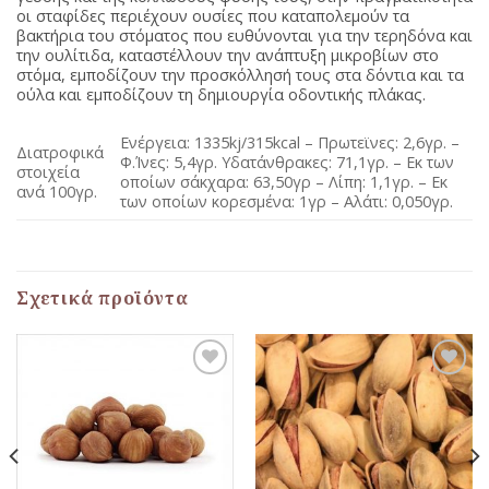
οι σταφίδες περιέχουν ουσίες που καταπολεμούν τα
βακτήρια του στόματος που ευθύνονται για την τερηδόνα και
την ουλίτιδα, καταστέλλουν την ανάπτυξη μικροβίων στο
στόμα, εμποδίζουν την προσκόλλησή τους στα δόντια και τα
ούλα και εμποδίζουν τη δημιουργία οδοντικής πλάκας.
Ενέργεια: 1335kj/315kcal – Πρωτεϊνες: 2,6γρ. –
Διατροφικά
Φ.Ίνες: 5,4γρ. Υδατάνθρακες: 71,1γρ. – Εκ των
στοιχεία
οποίων σάκχαρα: 63,50γρ – Λίπη: 1,1γρ. – Εκ
ανά 100γρ.
των οποίων κορεσμένα: 1γρ – Αλάτι: 0,050γρ.
Σχετικά προϊόντα
Προσθήκη
Προσθήκη
στη Λίστα
στη Λίστα
Αγαπημένων
Αγαπημένων