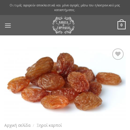
Skip
Οι τιμές αφορούν αποκλειστικά και μόνο αγορές μέσω του ηλεκτρονικού μας
to
καταστήματος.
content
0
Προσθήκη
στη Λίστα
Αγαπημένων
Αρχική σελίδα
/
Ξηροί καρποί