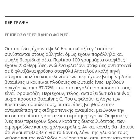
ΠΕΡΙΓΡΑΦΉ
ΕΠΙΠΡΌΣΘΕΤΕΣ ΠΛΗΡΟΦΟΡΊΕΣ
Οι σταφίδες έχουν υψηλή θρεπτική αξία γι’ αυτό και
συνίστανται στους αθλητές, όμως έχουν παράλληλα και
υψηλή θερμιδική αξία. Περίπου 100 γραμμάρια σταφίδες
έχουν 250 θερμίδες, ενώ ένα φλιτζάνι σταφίδες αντιστοιχεί
σε 8 φλιτζάνια φρέσκο σταφύλι! Αποτελούν καλή πηγή
σιδήρου, καλίου και σεληνίου ενώ περιέχουν βιταμίνη Α και
βιταμίνες Β και είναι πλούσιες σε φυτικές ίνες. Βρίθουν
σακχάρων, από 67-72%, που στο μεγαλύτερο ποσοστό τους
είναι φρουκτόζη. Περιέχουν, τέλος, αντιοξειδωτικά και ένα
μικρό ποσοστό βιταμίνης C. Που ωφελούν; α Λόγω των
θρεπτικών ουσιών τους, οι σταφίδες βοηθούν στην
αντιμετώπιση της σιδηροπενικής αναιμίας, μειώνουν την
πίεση του αίματος και την κατακράτηση υγρών. Οι φυτικές
ίνες που περιέχουν δρουν κατά της δυσκοιλιότητας, των
αιμορροΐδων και της χοληστερόλης. Αν και κανείς θα πίστευε
ότι είναι επιβλαβείς για τα δόντια, λόγω της γλυκιάς τους
γεύσης και της κολλώδους φύσης τους, στην πραγματικότητα