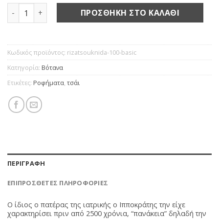
Ρίζα τσουκνίδας ποσότητα
ΠΡΟΣΘΉΚΗ ΣΤΟ ΚΑΛΆΘΙ
Κωδικός προϊόντος:
rizatsouknida-100-basic
Κατηγορία:
Βότανα
Ετικέτες:
Ροφήματα
,
τσάι
ΠΕΡΙΓΡΑΦΉ
ΕΠΙΠΡΌΣΘΕΤΕΣ ΠΛΗΡΟΦΟΡΊΕΣ
Ο ίδιος ο πατέρας της ιατρικής ο Ιπποκράτης την είχε
χαρακτηρίσει πριν από 2500 χρόνια, “πανάκεια” δηλαδή την