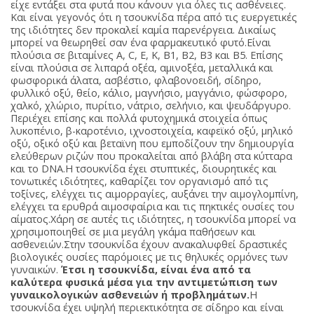
είχε εντάξει στα φυτά που κάνουν για όλες τις ασθένειες.
Και είναι γεγονός ότι η τσουκνίδα πέρα από τις ευεργετικές
της ιδιότητες δεν προκαλεί καμία παρενέργεια. Δικαίως
μπορεί να θεωρηθεί σαν ένα φαρμακευτικό φυτό.Είναι
πλούσια σε βιταμίνες A, C, E, Κ, B1, B2, B3 και Β5. Επίσης
είναι πλούσια σε λιπαρά οξέα, αμινοξέα, μεταλλικά και
φωσφορικά άλατα, ασβέστιο, φλαβονοειδή, σίδηρο,
φυλλικό οξύ, θείο, κάλιο, μαγνήσιο, μαγγάνιο, φώσφορο,
χαλκό, χλώριο, πυρίτιο, νάτριο, σελήνιο, και ψευδάργυρο.
Περιέχει επίσης και πολλά φυτοχημικά στοιχεία όπως
λυκοπένιο, β-καροτένιο, ιχνοστοιχεία, καφεϊκό οξύ, μηλικό
οξύ, οξικό οξύ και βεταϊνη που εμποδίζουν την δημιουργία
ελεύθερων ριζών που προκαλείται από βλάβη στα κύτταρα
και το DNA.Η τσουκνίδα έχει στυπτικές, διουρητικές και
τονωτικές ιδιότητες, καθαρίζει τον οργανισμό από τις
τοξίνες, ελέγχει τις αιμορραγίες, αυξάνει την αιμογλομπίνη,
ελέγχει τα ερυθρά αιμοσφαίρια και τις πηκτικές ουσίες του
αίματος.Χάρη σε αυτές τις ιδιότητες, η τσουκνίδα μπορεί να
χρησιμοποιηθεί σε μια μεγάλη γκάμα παθήσεων και
ασθενειών.Στην τσουκνίδα έχουν ανακαλυφθεί δραστικές
βιολογικές ουσίες παρόμοιες με τις θηλυκές ορμόνες των
γυναικών.
Έτσι η τσουκνίδα, είναι ένα από τα
καλύτερα φυσικά μέσα για την αντιμετώπιση των
γυναικολογικών ασθενειών ή προβλημάτων.
Η
τσουκνίδα έχει υψηλή περιεκτικότητα σε σίδηρο και είναι