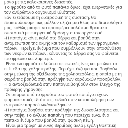
μόνο με τις καλοκαιρινές διακοπές.
Το φρούτο από το φυτό παπάγια όμως, έχει ευεργετικές για
τον ανθρώπινο οργανισμό ιδιότητες.
Εάν εξετάσουμε τη διατροφική της σύσταση, θα
διαπιστώσουμε πως μάλλον αξίζει μια θέση στο διαιτολόγιό
μας, καθώς μπορεί να προσφέρει πολύτιμα θρεπτικά
συστατικά με ευεργετική δράση για τον οργανισμό.
-Η παπάγια κάνει καλό στο δέρμα και βοηθά στην
αντιμετώπιση της ακμής και τον καθαρισμό των φραγμένων
πόρων. Περιέχει ένζυμα που συμβάλλουν στην αποσύνθεση
των νεκρών κυττάρων, κάνοντας το δέρμα σας να φαίνεται
πιο φρέσκο και λαμπερό.
-Είναι ένα φρούτο πλούσιο σε φυτικές ίνες και μειώνει τα
επίπεδα της χοληστερόλης. Περιέχει ένζυμα που βοηθούν
στην μείωση της οξείδωσης της χοληστερόλης, η οποία με τη
σειρά της βοηθά στην πρόληψη των καρδιακών προσβολών.
-Τα αντιοξειδωτικά στην παπάγια βοηθούν στον έλεγχο της
πρόωρης γήρανσης.
-Οι σπόροι από το φρούτο του φυτού παπάγια έχουν
φαρμακευτικές ιδιότητες, ειδικά στην καταπολέμηση των
εντερικών παρασίτων/σκουληκιών.
-Η παπάγια βοηθάει στην πρόληψη της δυσκοιλιότητας και
στην πέψη. Το ένζυμο παπαΐνη που περιέχει είναι ένα
πεπτικό ένζυμο που βοηθά στην φυσική πέψη.
-Είναι μια τροφή με λίγες θερμίδες αλλά μεγάλη θρεπτική