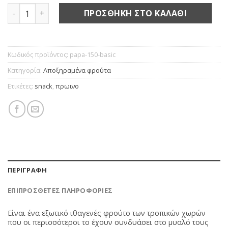
Παπάγια χωρις ζάχαρη ποσότητα
ΠΡΟΣΘΉΚΗ ΣΤΟ ΚΑΛΆΘΙ
Κωδικός προϊόντος:
papa-150-basic
Κατηγορία:
Αποξηραμένα φρούτα
Ετικέτες:
snack
,
πρωινο
ΠΕΡΙΓΡΑΦΉ
ΕΠΙΠΡΌΣΘΕΤΕΣ ΠΛΗΡΟΦΟΡΊΕΣ
Είναι ένα εξωτικό ιθαγενές φρούτο των τροπικών χωρών
που οι περισσότεροι το έχουν συνδυάσει στο μυαλό τους