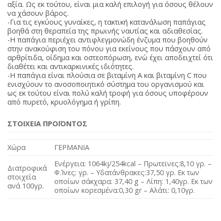
αξία. Ως εκ τούτου, είναι μια καλή επιλογή για όσους θέλουν
να χάσουν βάρος.
-Για τις εγκύους γυναίκες, η τακτική κατανάλωση παπάγιας
βοηθά στη θεραπεία της πρωινής ναυτίας και αδιαθεσίας.
-Η παπάγια περιέχει αντιφλεγμονώδη ένζυμα που βοηθούν
στην ανακούφιση του πόνου για εκείνους που πάσχουν από
αρθρίτιδα, οίδημα και οστεοπόρωση, ενώ έχει αποδειχτεί ότι
διαθέτει και αντικαρκινικές ιδιότητες.
-Η παπάγια είναι πλούσια σε βιταμίνη Α και βιταμίνη C που
ενισχύουν το ανοσοποιητικό σύστημα του οργανισμού και
ως εκ τούτου είναι πολύ καλή τροφή για όσους υποφέρουν
από πυρετό, κρυολόγημα ή γρίπη.
ΣΤΟΙΧΕΙΑ ΠΡΟΪΟΝΤΟΣ
Χώρα
ΓΕΡΜΑΝΙΑ
Ενέργεια: 1064kj/254kcal – Πρωτεϊνες:8,10 γρ. –
Διατροφικά
Φ.Ίνες: γρ. – Υδατάνθρακες:37,50 γρ. Εκ των
στοιχεία
οποίων σάκχαρα: 37,40 g – Λίπη: 1,40γρ. Εκ των
ανά 100γρ.
οποίων κορεσμένα:0,30 gr – Αλάτι: 0,10γρ.