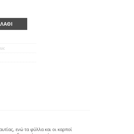
α
ΛΆΘΙ
sic
αυτίας, ενώ τα φύλλα και οι καρποί