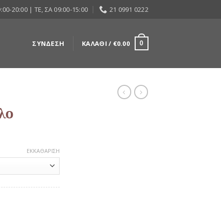
:00-20:00 | ΤΕ, ΣΑ 09:00-15:00
21 0991 0222
ΣΎΝΔΕΣΗ
ΚΑΛΆΘΙ /
€
0.00
0
λο
ΕΚΚΑΘΆΡΙΣΗ