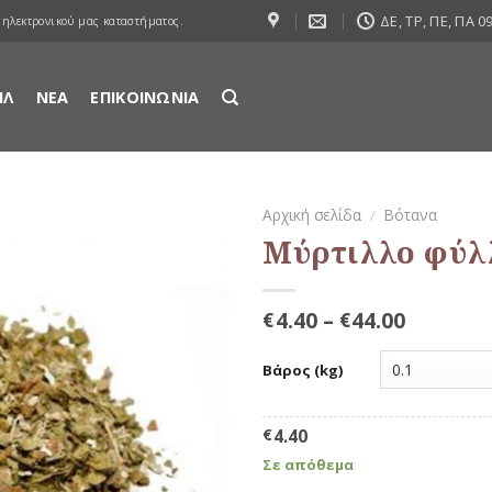
ΔΕ, ΤΡ, ΠΕ, ΠΑ 09
 ηλεκτρονικού μας καταστήματος.
ΙΛ
ΝΕΑ
ΕΠΙΚΟΙΝΩΝΙΑ
Αρχική σελίδα
/
Βότανα
Μύρτιλλο φύλ
Προσθήκη
στη Λίστα
Αγαπημένων
4.40
–
44.00
€
€
Βάρος (kg)
€
4.40
Σε απόθεμα