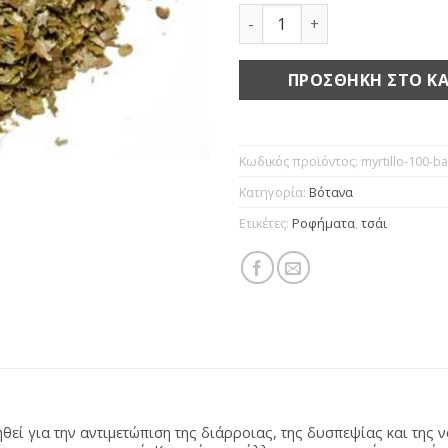
Μύρτιλλο φύλλο ποσότητ
ΠΡΟΣΘΉΚΗ ΣΤΟ ΚΑ
Κωδικός προϊόντος:
myrtillo-100-ba
Κατηγορία:
Βότανα
Ετικέτες:
Ροφήματα
,
τσάι
ί για την αντιμετώπιση της διάρροιας, της δυσπεψίας και της ν