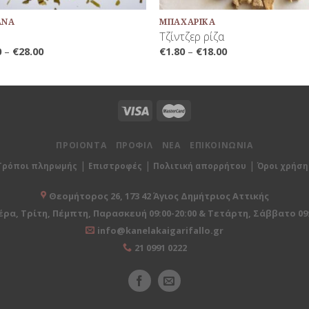
ΑΝΑ
ΜΠΑΧΑΡΙΚΆ
Τζίντζερ ρίζα
0
–
€
28.00
€
1.80
–
€
18.00
ΠΡΟΙΟΝΤΑ
ΠΡΟΦΙΛ
ΝΕΑ
ΕΠΙΚΟΙΝΩΝΙΑ
|
|
|
Τρόποι πληρωμής
Επιστροφές
Πολιτική απορρήτου
Όροι χρήση
Θεομήτορος 26, 173 42 Άγιος Δημήτριος Αττικής
ρα, Τρίτη, Πέμπτη, Παρασκευή 09:00-20:00 & Τετάρτη, Σάββατο 09:
info@kanelakaigarifallo.gr
21 0991 0222