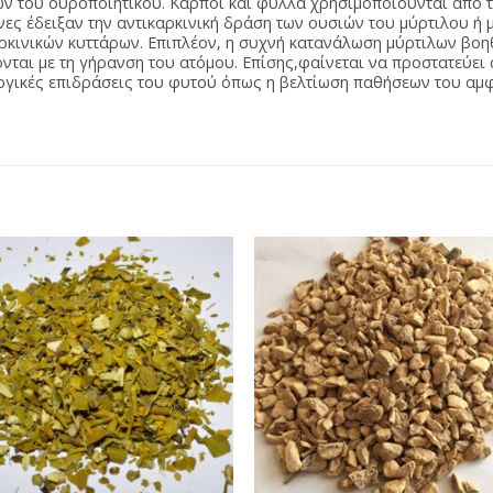
ων του ουροποιητικού. Καρποί και φύλλα χρησιμοποιούνται από τ
νες έδειξαν την αντικαρκινική δράση των ουσιών του μύρτιλου ή
κινικών κυττάρων. Επιπλέον, η συχνή κατανάλωση μύρτιλων βοη
ται με τη γήρανση του ατόμου. Επίσης,φαίνεται να προστατεύει 
ογικές επιδράσεις του φυτού όπως η βελτίωση παθήσεων του αμ
Προσθήκη
Προσθή
στη Λίστα
στη Λίσ
Αγαπημένων
Αγαπημέ
+