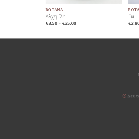
ΒΌΤΑΝΑ
ΒΌΤ
Αλχεμίλη
Γκι
€
3.50
–
€
35.00
€
2.8
Δευτέ