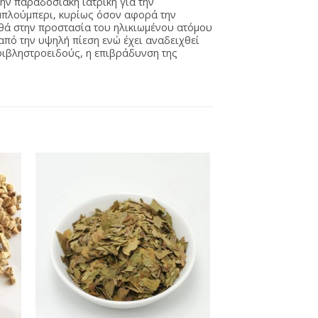
ην παραδοσιακή ιατρική για την
 μπλούμπερι, κυρίως όσον αφορά την
θά στην προστασία του ηλικιωμένου ατόμου
από την υψηλή πίεση ενώ έχει αναδειχθεί
φιβληστροειδούς, η επιβράδυνση της
κη
Προσθήκη
τα
στη Λίστα
νων
Αγαπημένων
+