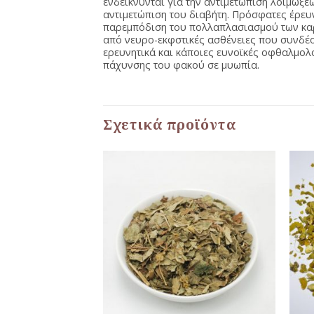
ενδείκνυνται για την αντιμετώπιση λοιμώξε
αντιμετώπιση του διαβήτη. Πρόσφατες έρευ
παρεμπόδιση του πολλαπλασιασμού των καρ
από νευρο-εκφστικές ασθένειες που συνδέον
ερευνητικά και κάποιες ευνοϊκές οφθαλμολ
πάχυνσης του φακού σε μυωπία.
Σχετικά προϊόντα
Προσθήκη
Προσθήκη
στη Λίστα
στη Λίστα
Αγαπημένων
Αγαπημένων
+
+