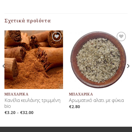
Σχετικά προϊόντα
Προσθήκη
Προσθήκη
στη Λίστα
στη Λίστα
Αγαπημένων
Αγαπημένων
ΜΠΑΧΑΡΙΚΆ
ΜΠΑΧΑΡΙΚΆ
Κανέλα κευλάνης τριμμένη
Αρωματικό αλατι με φύκια
bio
€
2.80
€
3.20
–
€
32.00