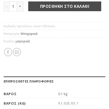
Μουστάρδα σε σκόνη ποσότητα
ΠΡΟΣΘΉΚΗ ΣΤΟ ΚΑΛΆΘΙ
Κωδικός προϊόντος:
must-100-basic
Κατηγορία:
Μπαχαρικά
Ετικέτα:
μαγειρική
ΕΠΙΠΡΌΣΘΕΤΕΣ ΠΛΗΡΟΦΟΡΊΕΣ
ΒΆΡΟΣ
0.1 kg
ΒΆΡΟΣ (KG)
0.1, 0.25, 0.5, 1