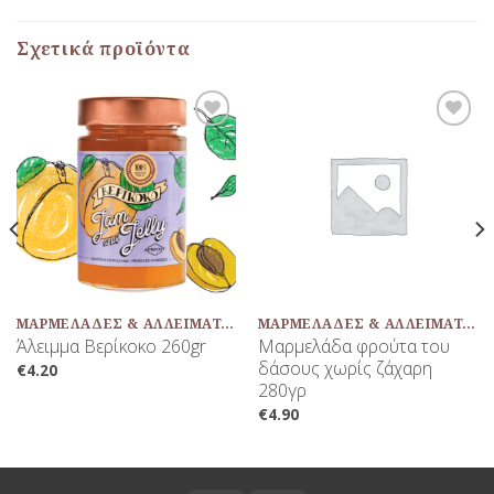
Σχετικά προϊόντα
Προσθήκη
Προσθήκη
στη Λίστα
στη Λίστα
Αγαπημένων
Αγαπημένων
ΜΑΡΜΕΛΆΔΕΣ & ΑΛΛΕΙΜΑΤΑ ΦΡΟΎΤΩΝ
ΜΑΡΜΕΛΆΔΕΣ & ΑΛΛΕΙΜΑΤΑ ΦΡΟΎΤΩΝ
Άλειμμα Βερίκοκο 260gr
Μαρμελάδα φρούτα του
δάσους χωρίς ζάχαρη
€
4.20
280γρ
€
4.90