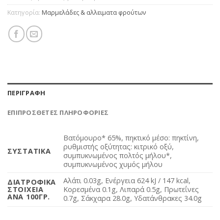
Κατηγορία:
Μαρμελάδες & αλλειματα φρούτων
ΠΕΡΙΓΡΑΦΉ
ΕΠΙΠΡΌΣΘΕΤΕΣ ΠΛΗΡΟΦΟΡΊΕΣ
Bατόμουρο* 65%, πηκτικό μέσο: πηκτίνη,
ρυθμιστής οξύτητας: κιτρικό οξύ,
ΣΥΣΤΑΤΙΚΆ
συμπυκνωμένος πολτός μήλου*,
συμπυκνωμένος χυμός μήλου
Αλάτι 0.03g, Ενέργεια 624 kJ / 147 kcal,
ΔΙΑΤΡΟΦΙΚΆ
ΣΤΟΙΧΕΊΑ
Κορεσμένα 0.1g, Λιπαρά 0.5g, Πρωτεΐνες
ΑΝΆ 100ΓΡ.
0.7g, Σάκχαρα 28.0g, Υδατάνθρακες 34.0g