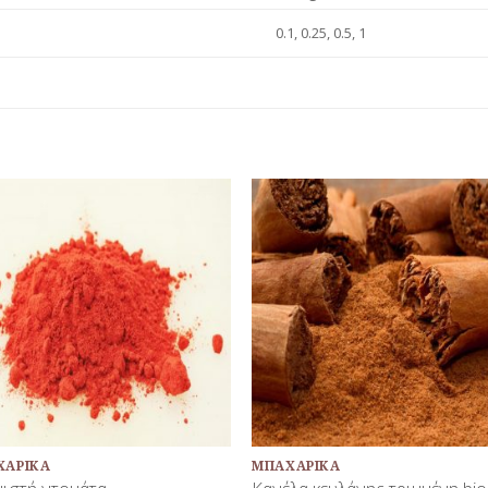
0.1, 0.25, 0.5, 1
Προσθήκη
Προσθή
στη Λίστα
στη Λίσ
Αγαπημένων
Αγαπημέ
+
ΧΑΡΙΚΆ
ΜΠΑΧΑΡΙΚΆ