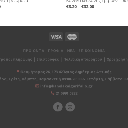
ιστή ντομάτα
Κανέλα κευλάνης τριμμένη bio
0
€
3.20
–
€
32.00
ΠΡΟΙΟΝΤΑ
ΠΡΟΦΙΛ
ΝΕΑ
ΕΠΙΚΟΙΝΩΝΙΑ
|
|
|
Τρόποι πληρωμής
Επιστροφές
Πολιτική απορρήτου
Όροι χρήση
Θεομήτορος 26, 173 42 Άγιος Δημήτριος Αττικής
ρα, Τρίτη, Πέμπτη, Παρασκευή 09:00-20:00 & Τετάρτη, Σάββατο 09:
info@kanelakaigarifallo.gr
21 0991 0222