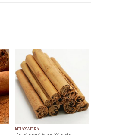
κη
Προσθήκη
τα
στη Λίστα
νων
Αγαπημένων
+
ΜΠΑΧΑΡΙΚΆ