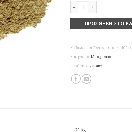
Κόλιανδρος τριμμένος πο
ΠΡΟΣΘΉΚΗ ΣΤΟ ΚΑ
Κωδικός προϊόντος:
cordust-100-b
Κατηγορία:
Μπαχαρικά
Ετικέτα:
μαγειρική
0.1 kg