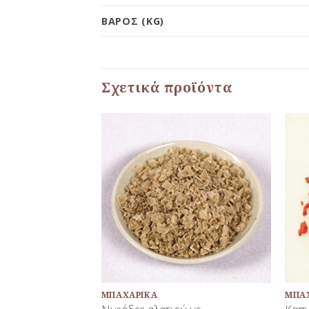
ΒΆΡΟΣ (KG)
Σχετικά προϊόντα
Προσθήκη
Προσθήκη
στη Λίστα
στη Λίστα
Αγαπημένων
Αγαπημένων
+
+
ΜΠΑΧΑΡΙΚΆ
ΜΠΑ