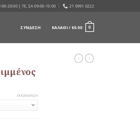
:00-20:00 | ΤΕ, ΣΑ 09:00-15:00
21 0991 0222
ΣΎΝΔΕΣΗ
ΚΑΛΆΘΙ /
€
0.00
0
ριμμένος
ΕΚΚΑΘΆΡΙΣΗ