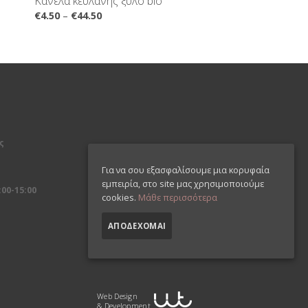
Κανέλα κευλάνης ξύλο bio
€
4.50
–
€
44.50
ς
Για να σου εξασφαλίσουμε μια κορυφαία
εμπειρία, στο site μας χρησιμοποιούμε
00-15:00
cookies.
Μάθε περισσότερα
ΑΠΟΔΈΧΟΜΑΙ
Web Design
& Development