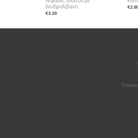
Νιφάδες αλατιού με
Καπν
δενδρολίβανο
€
2.0
€
3.20
Δευτέ