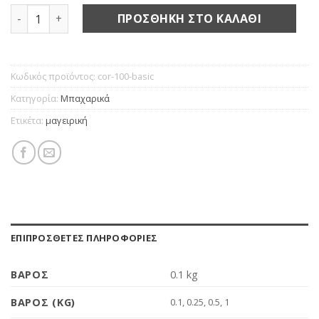
Κόλιανδρος ολόκληρος ποσότητα
ΠΡΟΣΘΉΚΗ ΣΤΟ ΚΑΛΆΘΙ
Κωδικός προϊόντος:
cor-100-basic
Κατηγορία:
Μπαχαρικά
Ετικέτα:
μαγειρική
ΕΠΙΠΡΌΣΘΕΤΕΣ ΠΛΗΡΟΦΟΡΊΕΣ
ΒΆΡΟΣ
0.1 kg
ΒΆΡΟΣ (KG)
0.1, 0.25, 0.5, 1