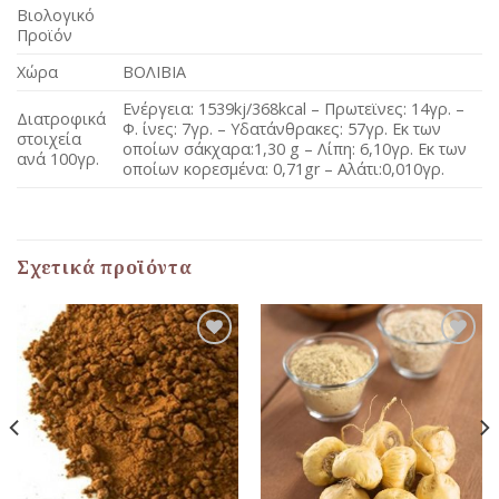
Βιολογικό
Προϊόν
Χώρα
ΒΟΛΙΒΙΑ
Ενέργεια: 1539kj/368kcal – Πρωτεϊνες: 14γρ. –
Διατροφικά
Φ. ίνες: 7γρ. – Υδατάνθρακες: 57γρ. Εκ των
στοιχεία
οποίων σάκχαρα:1,30 g – Λίπη: 6,10γρ. Εκ των
ανά 100γρ.
οποίων κορεσμένα: 0,71gr – Αλάτι:0,010γρ.
Σχετικά προϊόντα
Προσθήκη
Προσθήκη
στη Λίστα
στη Λίστα
Αγαπημένων
Αγαπημένων