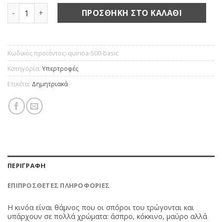
Κινόα bio ποσότητα
ΠΡΟΣΘΉΚΗ ΣΤΟ ΚΑΛΆΘΙ
Κωδικός προϊόντος:
quinoa-500-basic
Κατηγορία:
Υπερτροφές
Ετικέτα:
Δημητριακά
ΠΕΡΙΓΡΑΦΉ
ΕΠΙΠΡΌΣΘΕΤΕΣ ΠΛΗΡΟΦΟΡΊΕΣ
Η κινόα είναι θάμνος που οι σπόροι του τρώγονται και
υπάρχουν σε πολλά χρώματα: άσπρο, κόκκινο, μαύρο αλλά