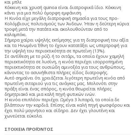
και μπλε
Κόκκινη και χρυσή quinoa είναι διατροφικά ίδιο. Κόκκινη
κάνει για μια πολύ όμορφη εμφάνιση.
Η Κινόα είχε μεγάλη διατροφική σημασία για τους προ-
Κολόμβιους πολιτισμούς των Άνδεων. Ήταν η δεύτερη κύρια
τροφή μετά την πατάτα και ακολουθούνταν από το
καλαμπόκι.
Σήμερα χαίρει υψηλής εκτίμησης για τη διατροφική του αξία
και τα Ηνωμένα Έθνη το έχουν κατατάξει ως υπερτροφή για
την υψηλή του περιεκτικότητα σε πρωτεΐνη (13%).
Σε αντίθεση με το ρύζι ή το σιτάρι, τα οποία έχουν χαμηλή
περιεκτικότητα σε λυσίνη, η κινόα περιέχει ισορροπημένη
περιεκτικότητα σε ουσιώδη αμινοξέα για τους ανθρώπους,
κάνοντας το ασυνήθιστα πλήρες είδος διατροφής.
Αυτό σημαίνει ότι χρειάζεται λιγότερη πρωτεΐνη κινόα από
πρωτεΐνη σιταριού για τις ανάγκες μας. Μολονότι στην
πράξη είναι ένας σπόρος, η κινόα θεωρείται πλήρες
δημητριακό και μια καλή πηγή φυτικών ινών.
Η κινόα επιπλέον περιέχει Ωμέγα 3 λιπαρά, τα οποία δε
βλάπτουν την καρδιά. Επίσης είναι καλή πηγή φωσφόρου και
έχει πολύ μαγνήσιο και σίδηρο. Δεν έχει γλουτένη και
χωνεύεται εύκολα.
ΣΤΟΙΧΕΙΑ ΠΡΟΪΟΝΤΟΣ