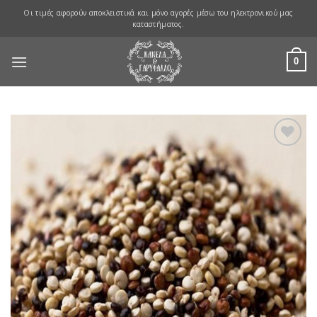
Skip
Οι τιμές αφορούν αποκλειστικά και μόνο αγορές μέσω του ηλεκτρονικού μας
to
καταστήματος.
content
0
Προσθήκη
στη Λίστα
Αγαπημένων