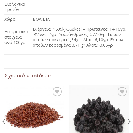
Βιολογικό
Προϊόν
Χώρα
ΒΟΛΙΒΙΑ
Ενέργεια: 1539kj/368kcal – Πρωτεϊνες: 14,10γρ.
Διατροφικά
-Φ.Ίνες: 7γρ -Υδατάνθρακες: 57,10γρ. Εκ των
στοιχεία
οποίων σάκχαρα:1,34g – Λίπη: 6,10γρ. Εκ των
ανά 100γρ.
οποίων κορεσμένα:0,71 gr Αλάτι: 0,05γρ
Σχετικά προϊόντα
Προσθήκη
Προσθήκη
στη Λίστα
στη Λίστα
Αγαπημένων
Αγαπημένων