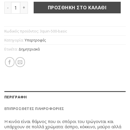
Κινόα τρίχρωμη bio ποσότητα
ΠΡΟΣΘΉΚΗ ΣΤΟ ΚΑΛΆΘΙ
Κωδικός προϊόντος:
3quin-500-basic
Κατηγορία:
Υπερτροφές
Ετικέτα:
Δημητριακά
ΠΕΡΙΓΡΑΦΉ
ΕΠΙΠΡΌΣΘΕΤΕΣ ΠΛΗΡΟΦΟΡΊΕΣ
Η κινόα είναι θάμνος που οι σπόροι του τρώγονται και
υπάρχουν σε πολλά χρώματα: άσπρο, κόκκινο, μαύρο αλλά