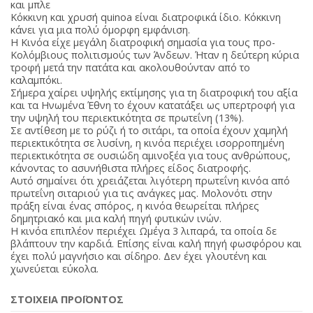
και μπλε
Κόκκινη και χρυσή quinoa είναι διατροφικά ίδιο. Κόκκινη
κάνει για μια πολύ όμορφη εμφάνιση.
Η Κινόα είχε μεγάλη διατροφική σημασία για τους προ-
Κολόμβιους πολιτισμούς των Άνδεων. Ήταν η δεύτερη κύρια
τροφή μετά την πατάτα και ακολουθούνταν από το
καλαμπόκι.
Σήμερα χαίρει υψηλής εκτίμησης για τη διατροφική του αξία
και τα Ηνωμένα Έθνη το έχουν κατατάξει ως υπερτροφή για
την υψηλή του περιεκτικότητα σε πρωτεΐνη (13%).
Σε αντίθεση με το ρύζι ή το σιτάρι, τα οποία έχουν χαμηλή
περιεκτικότητα σε λυσίνη, η κινόα περιέχει ισορροπημένη
περιεκτικότητα σε ουσιώδη αμινοξέα για τους ανθρώπους,
κάνοντας το ασυνήθιστα πλήρες είδος διατροφής.
Αυτό σημαίνει ότι χρειάζεται λιγότερη πρωτεΐνη κινόα από
πρωτεΐνη σιταριού για τις ανάγκες μας. Μολονότι στην
πράξη είναι ένας σπόρος, η κινόα θεωρείται πλήρες
δημητριακό και μια καλή πηγή φυτικών ινών.
Η κινόα επιπλέον περιέχει Ωμέγα 3 λιπαρά, τα οποία δε
βλάπτουν την καρδιά. Επίσης είναι καλή πηγή φωσφόρου και
έχει πολύ μαγνήσιο και σίδηρο. Δεν έχει γλουτένη και
χωνεύεται εύκολα.
ΣΤΟΙΧΕΙΑ ΠΡΟΪΟΝΤΟΣ