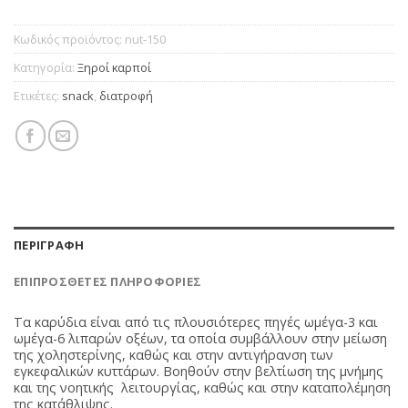
Κωδικός προϊόντος:
nut-150
Κατηγορία:
Ξηροί καρποί
Ετικέτες:
snack
,
διατροφή
ΠΕΡΙΓΡΑΦΉ
ΕΠΙΠΡΌΣΘΕΤΕΣ ΠΛΗΡΟΦΟΡΊΕΣ
Τα καρύδια είναι από τις πλουσιότερες πηγές ωμέγα-3 και
ωμέγα-6 λιπαρών οξέων, τα οποία συμβάλλουν στην μείωση
της χοληστερίνης, καθώς και στην αντιγήρανση των
εγκεφαλικών κυττάρων. Βοηθούν στην βελτίωση της μνήμης
και της νοητικής λειτουργίας, καθώς και στην καταπολέμηση
της κατάθλιψης.