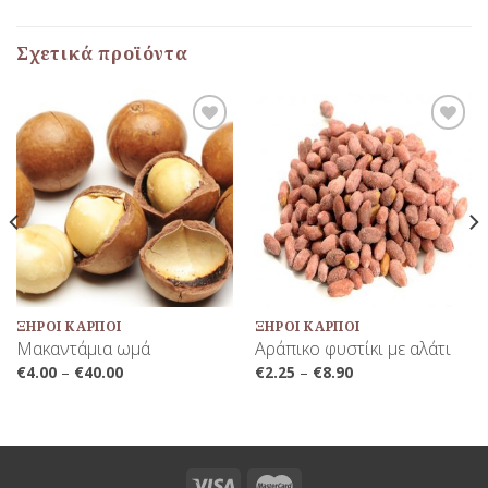
Σχετικά προϊόντα
Προσθήκη
Προσθήκη
στη Λίστα
στη Λίστα
Αγαπημένων
Αγαπημένων
ΞΗΡΟΊ ΚΑΡΠΟΊ
ΞΗΡΟΊ ΚΑΡΠΟΊ
Μακαντάμια ωμά
Αράπικο φυστίκι με αλάτι
€
4.00
–
€
40.00
€
2.25
–
€
8.90