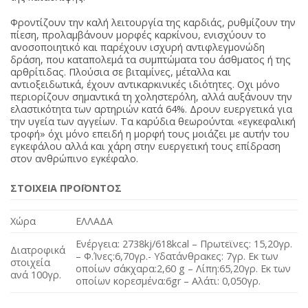
Φροντίζουν την καλή λειτουργία της καρδιάς, ρυθμίζουν την
πίεση, προλαμβάνουν μορφές καρκίνου, ενισχύουν το
ανοσοποιητικό και παρέχουν ισχυρή αντιφλεγμονώδη
δράση, που καταπολεμά τα συμπτώματα του άσθματος ή της
αρθρίτιδας. Πλούσια σε βιταμίνες, μέταλλα και
αντιοξειδωτικά, έχουν αντικαρκινικές ιδιότητες. Οχι μόνο
περιορίζουν σημαντικά τη χοληστερόλη, αλλά αυξάνουν την
ελαστικότητα των αρτηριών κατά 64%. Δρουν ευεργετικά για
την υγεία των αγγείων. Τα καρύδια θεωρούνται «εγκεφαλική
τροφή» όχι μόνο επειδή η μορφή τους μοιάζει με αυτήν του
εγκεφάλου αλλά και χάρη στην ευεργετική τους επίδραση
στον ανθρώπινο εγκέφαλο.
ΣΤΟΙΧΕΙΑ ΠΡΟΪΟΝΤΟΣ
Χώρα
ΕΛΛΑΔΑ
Ενέργεια: 2738kj/618kcal – Πρωτεϊνες: 15,20γρ.
Διατροφικά
– Φ.Ίνες:6,70γρ.- Υδατάνθρακες: 7γρ. Εκ των
στοιχεία
οποίων σάκχαρα:2,60 g – Λίπη:65,20γρ. Εκ των
ανά 100γρ.
οποίων κορεσμένα:6gr – Αλάτι: 0,050γρ.