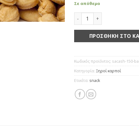
Σε απόθεμα
Κάσιους ψημένα με αλάτι 
ΠΡΟΣΘΉΚΗ ΣΤΟ ΚΑ
Κωδικός προϊόντος:
sacash-150-ba
Κατηγορία:
Ξηροί καρποί
Ετικέτα:
snack