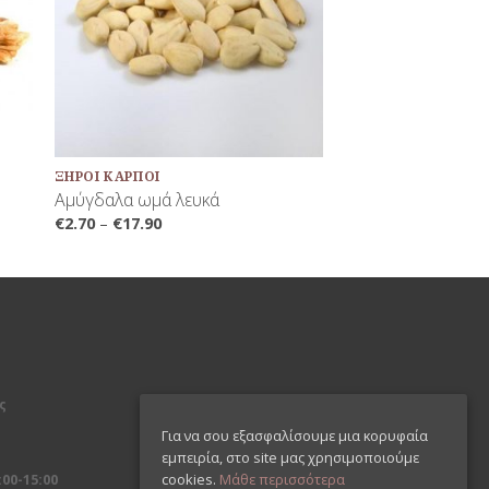
+
ΞΗΡΟΊ ΚΑΡΠΟΊ
Αμύγδαλα ωμά λευκά
€
2.70
–
€
17.90
ς
Για να σου εξασφαλίσουμε μια κορυφαία
εμπειρία, στο site μας χρησιμοποιούμε
00-15:00
cookies.
Μάθε περισσότερα