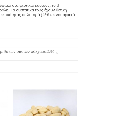
ωτικά στα φιστίκια κάσιους, το β-
ρόλη. Τα συστατικά τους έχουν θετική
ιεκτικότητας σε λιπαρά (45%), είναι αρκετά
γρ. Εκ των οποίων σάκχαρα:5,90 g –
κη
Προσθήκη
τα
στη Λίστα
νων
Αγαπημένων