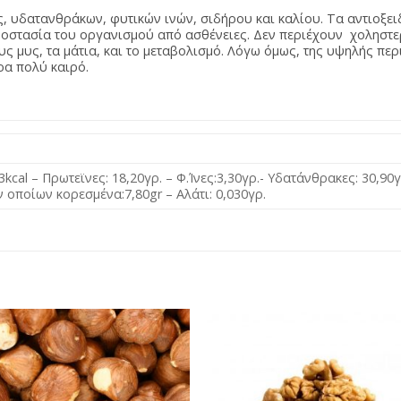
ς, υδατανθράκων, φυτικών ινών, σιδήρου και καλίου. Τα αντιοξειδ
προστασία του οργανισμού από ασθένειες. Δεν περιέχουν χοληστε
ους μυς, τα μάτια, και το μεταβολισμό. Λόγω όμως, της υψηλής περ
ρα πολύ καιρό.
3kcal – Πρωτεϊνες: 18,20γρ. – Φ.Ίνες:3,30γρ.- Υδατάνθρακες: 30,90
ν οποίων κορεσμένα:7,80gr – Αλάτι: 0,030γρ.
Προσθήκη
Προσθή
στη Λίστα
στη Λίσ
Αγαπημένων
Αγαπημέ