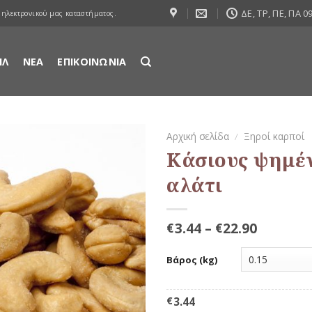
ΔΕ, ΤΡ, ΠΕ, ΠΑ 09
 ηλεκτρονικού μας καταστήματος.
ΙΛ
ΝΕΑ
ΕΠΙΚΟΙΝΩΝΙΑ
Αρχική σελίδα
/
Ξηροί καρποί
Κάσιους ψημέ
Προσθήκη
αλάτι
στη Λίστα
Αγαπημένων
3.44
–
22.90
€
€
Βάρος (kg)
€
3.44