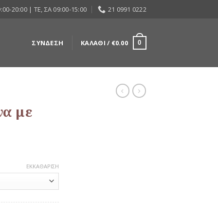
:00-20:00 | ΤΕ, ΣΑ 09:00-15:00
21 0991 0222
ΣΎΝΔΕΣΗ
ΚΑΛΆΘΙ /
€
0.00
0
να με
ΕΚΚΑΘΆΡΙΣΗ