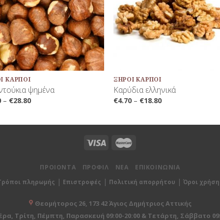
+
Ί ΚΑΡΠΟΊ
ΞΗΡΟΊ ΚΑΡΠΟΊ
τούκια ψημένα
Καρύδια ελληνικά
0
–
€
28.80
€
4.70
–
€
18.80
ΠΡΟΙΟΝΤΑ
ΠΡΟΦΙΛ
ΝΕΑ
ΕΠΙΚΟΙΝΩΝΙΑ
|
|
|
Τρόποι πληρωμής
Επιστροφές
Πολιτική απορρήτου
Όροι χρήση
Θεομήτορος 26, 173 42 Άγιος Δημήτριος Αττικής
ρα, Τρίτη, Πέμπτη, Παρασκευή 09:00-20:00 & Τετάρτη, Σάββατο 09: