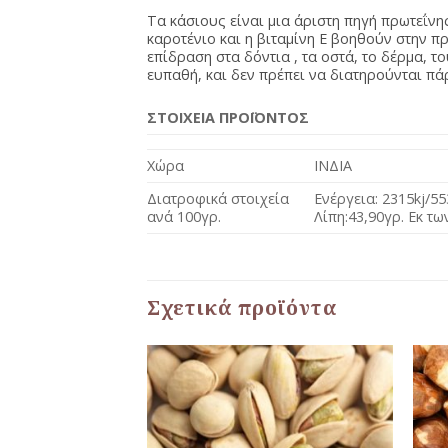
Τα κάσιους είναι μια άριστη πηγή πρωτεΐνη
καροτένιο και η βιταμίνη Ε βοηθούν στην 
επίδραση στα δόντια , τα οστά, το δέρμα, τ
ευπαθή, και δεν πρέπει να διατηρούνται πά
ΣΤΟΙΧΕΙΑ ΠΡΟΪΟΝΤΟΣ
Χώρα
ΙΝΔΙΑ
Διατροφικά στοιχεία
Ενέργεια: 2315kj/55
ανά 100γρ.
Λίπη:43,90γρ. Εκ τω
Σχετικά προϊόντα
Προσθήκη
Προσθήκη
στη Λίστα
στη Λίστα
Αγαπημένων
Αγαπημένων