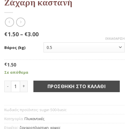
Ζάχαρη καστανή
1.50
–
3.00
€
€
ΕΚΚΑΘΆΡΙΣΗ
Βάρος (kg)
€
1.50
Σε απόθεμα
Ζάχαρη καστανή ποσότητα
ΠΡΟΣΘΉΚΗ ΣΤΟ ΚΑΛΆΘΙ
Κωδικός προϊόντος:
sugar-500-basic
Κατηγορία:
Γλυκαντικές
Ετικέτες:
ζαχαροπλαστικη
,
καφες