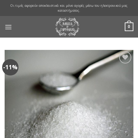
Skip
Οι τιμές αφορούν αποκλειστικά και μόνο αγορές μέσω του ηλεκτρονικού μας
to
καταστήματος.
content
0
-11%
Προσθήκη
στη Λίστα
Αγαπημένων