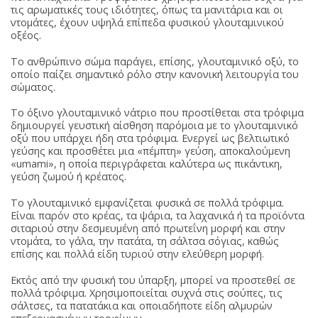
τις αρωματικές τους ιδιότητες, όπως τα μανιτάρια και οι
ντομάτες, έχουν υψηλά επίπεδα φυσικού γλουταμινικού
οξέος.
Το ανθρώπινο σώμα παράγει, επίσης, γλουταμινικό οξύ, το
οποίο παίζει σημαντικό ρόλο στην κανονική λειτουργία του
σώματος.
Το όξινο γλουταμινικό νάτριο που προστίθεται στα τρόφιμα
δημιουργεί γευστική αίσθηση παρόμοια με το γλουταμινικό
οξύ που υπάρχει ήδη στα τρόφιμα. Ενεργεί ως βελτιωτικό
γεύσης και προσθέτει μια «πέμπτη» γεύση, αποκαλούμενη
«umami», η οποία περιγράφεται καλύτερα ως πικάντικη,
γεύση ζωμού ή κρέατος.
Το γλουταμινικό εμφανίζεται φυσικά σε πολλά τρόφιμα.
Είναι παρόν στο κρέας, τα ψάρια, τα λαχανικά ή τα προϊόντα
σιταριού στην δεσμευμένη από πρωτεΐνη μορφή και στην
ντομάτα, το γάλα, την πατάτα, τη σάλτσα σόγιας, καθώς
επίσης και πολλά είδη τυριού στην ελεύθερη μορφή.
Εκτός από την φυσική του ύπαρξη, μπορεί να προστεθεί σε
πολλά τρόφιμα. Χρησιμοποιείται συχνά στις σούπες, τις
σάλτσες, τα πατατάκια και οποιαδήποτε είδη αλμυρών