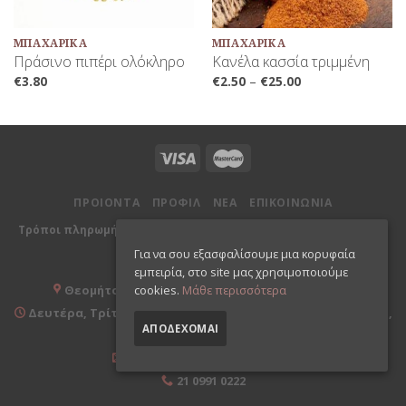
ΜΠΑΧΑΡΙΚΆ
ΜΠΑΧΑΡΙΚΆ
Πράσινο πιπέρι ολόκληρο
Κανέλα κασσία τριμμένη
€
3.80
€
2.50
–
€
25.00
ΠΡΟΙΟΝΤΑ
ΠΡΟΦΙΛ
ΝΕΑ
ΕΠΙΚΟΙΝΩΝΙΑ
|
|
|
Τρόποι πληρωμής
Επιστροφές
Πολιτική απορρήτου
Όροι
χρήσης
Για να σου εξασφαλίσουμε μια κορυφαία
εμπειρία, στο site μας χρησιμοποιούμε
Θεομήτορος 26, 173 42 Άγιος Δημήτριος Αττικής
cookies.
Μάθε περισσότερα
Δευτέρα, Τρίτη, Πέμπτη, Παρασκευή 09:00-20:00 & Τετάρτη,
ΑΠΟΔΈΧΟΜΑΙ
Σάββατο 09:00-15:00
info@kanelakaigarifallo.gr
21 0991 0222