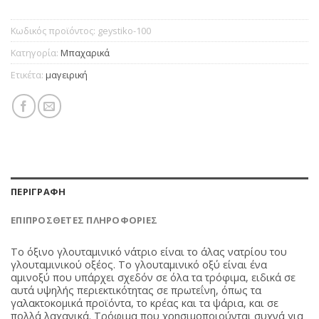
Κωδικός προϊόντος:
geystiko-100
Κατηγορία:
Μπαχαρικά
Ετικέτα:
μαγειρική
ΠΕΡΙΓΡΑΦΉ
ΕΠΙΠΡΌΣΘΕΤΕΣ ΠΛΗΡΟΦΟΡΊΕΣ
Το όξινο γλουταμινικό νάτριο είναι το άλας νατρίου του
γλουταμινικού οξέος. Το γλουταμινικό οξύ είναι ένα
αμινοξύ που υπάρχει σχεδόν σε όλα τα τρόφιμα, ειδικά σε
αυτά υψηλής περιεκτικότητας σε πρωτεΐνη, όπως τα
γαλακτοκομικά προϊόντα, το κρέας και τα ψάρια, και σε
πολλά λαχανικά. Τρόφιμα που χρησιμοποιούνται συχνά για