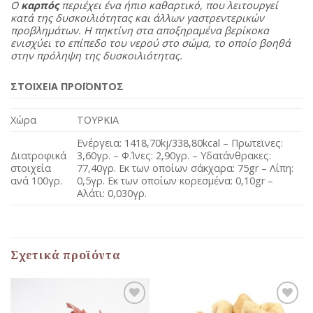
Ο
καρπός
περιέχει ένα ήπιο καθαρτικό, που λειτουργεί
κατά της δυσκοιλιότητας και άλλων γαστρεντερικών
προβλημάτων. Η πηκτίνη στα αποξηραμένα βερίκοκα
ενισχύει το επίπεδο του νερού στο σώμα, το οποίο βοηθά
στην πρόληψη της δυσκοιλιότητας.
ΣΤΟΙΧΕΙΑ ΠΡΟΪΟΝΤΟΣ
Χώρα
ΤΟΥΡΚΙΑ
Ενέργεια: 1418,70kj/338,80kcal – Πρωτεϊνες:
Διατροφικά
3,60γρ. – Φ.Ίνες: 2,90γρ. – Υδατάνθρακες:
στοιχεία
77,40γρ. Εκ των οποίων σάκχαρα: 75gr – Λίπη:
ανά 100γρ.
0,5γρ. Εκ των οποίων κορεσμένα: 0,10gr –
Αλάτι: 0,030γρ.
Σχετικά προϊόντα