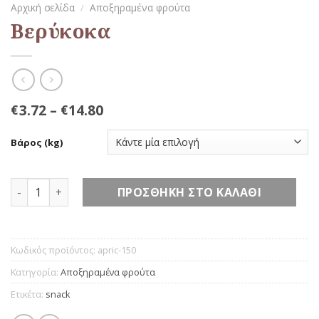
Αρχική σελίδα
/
Αποξηραμένα φρούτα
Βερύκοκα
3.72
–
14.80
€
€
Βάρος (kg)
Βερύκοκα ποσότητα
ΠΡΟΣΘΉΚΗ ΣΤΟ ΚΑΛΆΘΙ
Κωδικός προϊόντος:
apric-150
Κατηγορία:
Αποξηραμένα φρούτα
Ετικέτα:
snack