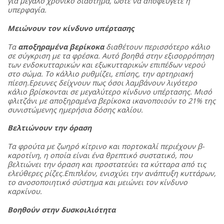
για μεγάλο χρονικό διάστημα, ώστε να αποφεύγετε η
υπερφαγία.
Μειώνουν τον κίνδυνο υπέρτασης
Τα
αποξηραμένα βερίκοκα
διαθέτουν περισσότερο κάλιο
σε σύγκριση με τα φρέσκα. Αυτό βοηθά στην εξισορρόπηση
των ενδοκυτταρικών και εξωκυτταρικών επιπέδων νερού
στο σώμα. Το κάλλιο ρυθμίζει, επίσης, την αρτηριακή
πίεση.
Ερευνες δείχνουν πως όσοι λαμβάνουν λιγότερο
κάλιο βρίσκονται σε μεγαλύτερο κίνδυνο υπέρτασης. Μισό
φλιτζάνι με αποξηραμένα βερίκοκα ικανοποιούν το 21% της
συνιστώμενης ημερήσια δόσης καλίου.
Βελτιώνουν την όραση
Τα φρούτα με ζωηρό κίτρινο και πορτοκαλί περιέχουν β-
καροτίνη, η οποία είναι ένα θρεπτικό συστατικό, που
βελτιώνει την όραση και προστατεύει τα κύτταρα από τις
ελεύθερες ρίζες.
Επιπλέον, ενισχύει την ανάπτυξη κυττάρων,
το ανοσοποιητικό σύστημα και μειώνει τον κίνδυνο
καρκίνου.
Βοηθούν στην δυσκοιλιότητα