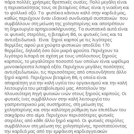
πάρα πολλές χρήσιμες θρεπτικές ουσίες. Πολύ μεγάλη είναι
η περιεκτικότητας τους σε βιταμίνες όπως είναι η νιασίνη και
το φολλικό οξύ. Τα φιστίκια κάνουν καλό στην καρδιά μας,
καθώς περιέχουν έναν ιδανικό συνδυασμό συστατικών που
συμβάλλουν στη μείωση της χοληστερίνης και αποτρέπουν
τη δημιουργία αρτηριοσκλήρυνσης. Τα συστατικά αυτά είναι
οι φυτικές στερόλες, η βιταμίνη Β6, οι φυτικές ίνες και τα
αντιοξειδωτικά. Είναι ξηροί καρποί με τις λιγότερες
θερμίδες αφού μια χούφτα φιστικιών αποδίδει 170
θερμίδες, δηλαδή όσο δύο μικρά φρούτα. Περιέχουν τα
λιγότερα λιπαρά σε σχέση με τους υπόλοιπους ξηρούς
καρπούς, το μεγαλύτερο ποσοστό των οποίων είναι ωφέλιμα
μονοακόρεστα λιπαρά οξέα. Περιέχουν μεγάλες ποσότητες
αντιοξειδωτικών, τις περισσότερες από οποιονδήποτε άλλο
ξηρό καρπό. Περιέχουν βιταμίνη Β6, η οποία είναι
απαραίτητη για την καλή υγεία του οργανισμού και την καλή
λειτουργία του μεταβολισμού μας. Αποτελούν την
πλουσιότερη πηγή φυτικών ινών στους ξηρούς καρπούς. Οι
φυτικές ίνες συμβάλλουν στην καλή λειτουργία του
γαστρεντερικού μας συστήματος, στη μείωση της
χοληστερίνης και στην καλύτερη ρύθμιση των επιπέδων του
σακχάρου στο αίμα. Περιέχουν περισσότερες φυτικές
στερόλες από κάθε άλλο ξηρό καρπό. Οι φυτικές στερόλες
συμβάλλουν στη μείωση της χοληστερίνης, προστατεύοντας
την καρδιά μας από την εμφάνιση καρδιαγγειακών