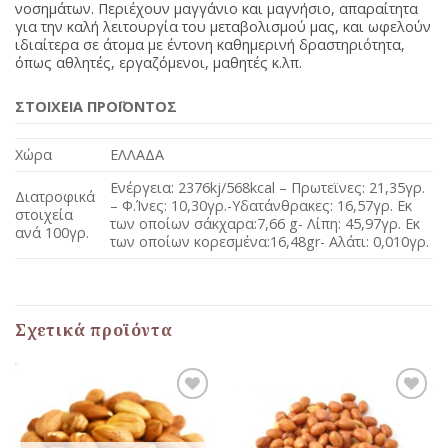
νοσημάτων. Περιέχουν μαγγάνιο και μαγνήσιο, απαραίτητα
για την καλή λειτουργία του μεταβολισμού μας, και ωφελούν
ιδιαίτερα σε άτομα με έντονη καθημερινή δραστηριότητα,
όπως αθλητές, εργαζόμενοι, μαθητές κ.λπ.
ΣΤΟΙΧΕΙΑ ΠΡΟΪΟΝΤΟΣ
Χώρα
ΕΛΛΑΔΑ
Ενέργεια: 2376kj/568kcal – Πρωτεϊνες: 21,35γρ.
Διατροφικά
– Φ.Ίνες: 10,30γρ.-Υδατάνθρακες: 16,57γρ. Εκ
στοιχεία
των οποίων σάκχαρα:7,66 g- Λίπη: 45,97γρ. Εκ
ανά 100γρ.
των οποίων κορεσμένα:16,48gr- Αλάτι: 0,010γρ.
Σχετικά προϊόντα
Προσθήκη
Προσθήκη
στη Λίστα
στη Λίστα
Αγαπημένων
Αγαπημένων