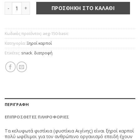
Αιγίνης ωμά ποσότητα
ΠΡΟΣΘΉΚΗ ΣΤΟ ΚΑΛΆΘΙ
Κωδικός προϊόντος:
aeg-150-basic
Κατηγορία:
Ξηροί καρποί
Ετικέτες:
snack
,
διατροφή
ΠΕΡΙΓΡΑΦΉ
ΕΠΙΠΡΌΣΘΕΤΕΣ ΠΛΗΡΟΦΟΡΊΕΣ
Τα κελυφωτά φιστίκια (φυστίκια Αιγίνης) είναι ξηροί καρποί
πολύ ωφέλιμοι για τον ανθρώπινο οργανισμό επειδή έχουν