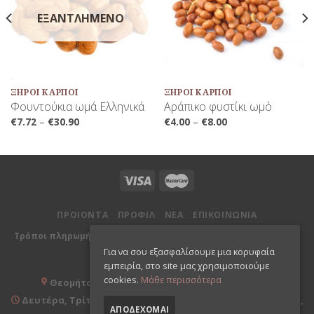
ΕΞΑΝΤΛΗΜΈΝΟ
ΞΗΡΟΊ ΚΑΡΠΟΊ
ΞΗΡΟΊ ΚΑΡΠΟΊ
Φουντούκια ωμά Ελληνικά
Αράπικο φυστίκι ωμό
€
7.72
–
€
30.90
€
4.00
–
€
8.00
ΠΡΟΙΟΝΤΑ
ΠΡΟΦΙΛ
ΝΕΑ
ΕΠΙΚΟΙΝΩΝΙΑ
|
|
|
Τρόποι πληρωμής
Επιστροφές
Πολιτική απορρήτου
Όροι
Για να σου εξασφαλίσουμε μια κορυφαία
χρήσης
εμπειρία, στο site μας χρησιμοποιούμε
cookies.
Μάθε περισσότερα
Θεομήτορος 26, 173 42 Άγιος Δημήτριος Αττικής
Δευτέρα, Τρίτη, Πέμπτη, Παρασκευή 09:00-20:00 & Τετάρτη,
ΑΠΟΔΈΧΟΜΑΙ