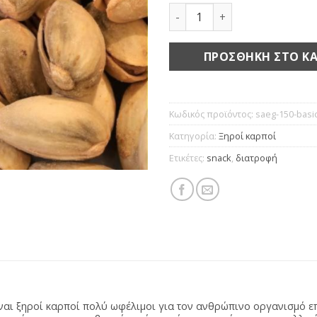
Αιγίνης με αλάτι ποσότητα
ΠΡΟΣΘΉΚΗ ΣΤΟ ΚΑ
Κωδικός προϊόντος:
saeg-150-basi
Κατηγορία:
Ξηροί καρποί
Ετικέτες:
snack
,
διατροφή
είναι ξηροί καρποί πολύ ωφέλιμοι για τον ανθρώπινο οργανισμό 