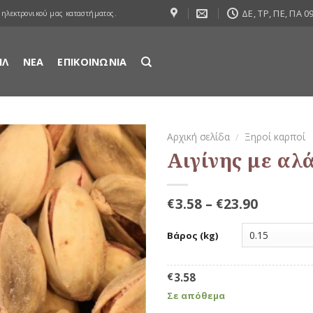
ΔΕ, ΤΡ, ΠΕ, ΠΑ 09
 ηλεκτρονικού μας καταστήματος.
ΙΛ
ΝΕΑ
ΕΠΙΚΟΙΝΩΝΙΑ
Αρχική σελίδα
/
Ξηροί καρποί
Αιγίνης με αλ
Προσθήκη
στη Λίστα
Αγαπημένων
3.58
–
23.90
€
€
Βάρος (kg)
€
3.58
Σε απόθεμα