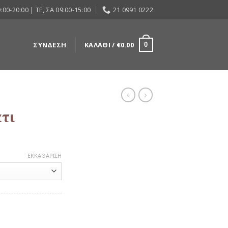
:00-20:00 | ΤΕ, ΣΑ 09:00-15:00
21 0991 0222
ΣΎΝΔΕΣΗ
ΚΑΛΆΘΙ /
€
0.00
0
άτι
ΕΚΚΑΘΆΡΙΣΗ