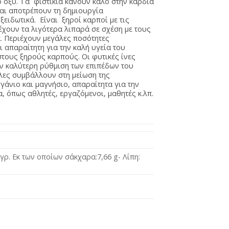
κό οξύ. Τα φιστίκια κάνουν καλό στην καρδιά
αι αποτρέπουν τη δημιουργία
οξειδωτικά. Είναι ξηροί καρποί με τις
έχουν τα λιγότερα λιπαρά σε σχέση με τους
. Περιέχουν μεγάλες ποσότητες
ι απαραίτητη για την καλή υγεία του
στους ξηρούς καρπούς. Οι φυτικές ίνες
ην καλύτερη ρύθμιση των επιπέδων του
λες συμβάλλουν στη μείωση της
άνιο και μαγνήσιο, απαραίτητα για την
, όπως αθλητές, εργαζόμενοι, μαθητές κ.λπ.
7γρ. Εκ των οποίων σάκχαρα:7,66 g- Λίπη: