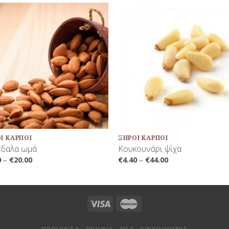
Προσθήκη
Προσθή
στη Λίστα
στη Λίσ
Αγαπημένων
Αγαπημέ
+
Ί ΚΑΡΠΟΊ
ΞΗΡΟΊ ΚΑΡΠΟΊ
γδαλα ωμά
Κουκουνάρι ψίχα
0
–
€
20.00
€
4.40
–
€
44.00