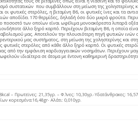
εκτικότητας τους σε βιταμίνες όπως είναι η νιασίνη και το φολλι
ασμό συστατικών που συμβάλλουν στη μείωση της χοληστερίνης κ
 οι φυτικές στερόλες, η βιταμίνη Β6, οι φυτικές ίνες και τα αντι
κιών αποδίδει 170 θερμίδες, δηλαδή όσο δύο μικρά φρούτα. Περι
ο ποσοστό των οποίων είναι ωφέλιμα μονοακόρεστα λιπαρά οξέα
ιονδήποτε άλλο ξηρό καρπό. Περιέχουν βιταμίνη Β6, η οποία είνα
εταβολισμού μας. Αποτελούν την πλουσιότερη πηγή φυτικών ινών 
ρεντερικού μας συστήματος, στη μείωση της χοληστερίνης και στ
ς φυτικές στερόλες από κάθε άλλο ξηρό καρπό. Οι φυτικές στερό
μας από την εμφάνιση καρδιαγγειακών νοσημάτων. Περιέχουν μαγγ
 ωφελούν ιδιαίτερα σε άτομα με έντονη καθημερινή δραστηριότητα
8kcal – Πρωτεϊνες: 21,35γρ. – Φ.Ίνες: 10,30γρ.-Υδατάνθρακες: 16,5
ίων κορεσμένα:16,48gr- Αλάτι: 0,010γρ.