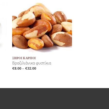
κη
Προσθήκη
τα
στη Λίστα
νων
Αγαπημένων
+
ΞΗΡΟΊ ΚΑΡΠΟΊ
Βραζιλιάνικα φυστίκια
€
8.00
–
€
32.00