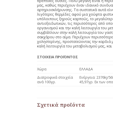
θρεπτικές ουσίες. Πολύ μεγάλη είναι η περι
μας, καθώς περιέχουν έναν ιδανικό συνδυ
αρτηριοσκλήρυνσης. Τα συστατικά αυτά είναι
λιγότερες θερμίδες αφού μια χούφτα φιστι
υπόλοιπους ξηρούς καρπούς, το μεγαλύτερ
αντιοξειδωτικών, τις περισσότερες από οπο
οργανισμού και την καλή λειτουργία του μ
συμβάλλουν στην καλή λειτουργία του γαστ
σακχάρου στο αίμα. Περιέχουν περισσότερε
χοληστερίνης, προστατεύοντας την καρδιά 
καλή λειτουργία του μεταβολισμού μας, και
ΣΤΟΙΧΕΙΑ ΠΡΟΪΟΝΤΟΣ
Χώρα
ΕΛΛΑΔΑ
Διατροφικά στοιχεία
Ενέργεια: 2376kj/56
ανά 100γρ.
45,97γρ. Εκ των οπο
Σχετικά προϊόντα