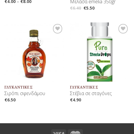
Μελάσα emelia 350gr
€
4.00
–
€
8.00
€
6.40
€
5.50
Προσθήκη
Προσθήκη
στη Λίστα
στη Λίστα
Αγαπημένων
Αγαπημένων
ΓΛΥΚΑΝΤΙΚΈΣ
ΓΛΥΚΑΝΤΙΚΈΣ
Σιρόπι σφενδάμου
Στέβια σε σταγόνες
€
6.50
€
4.90