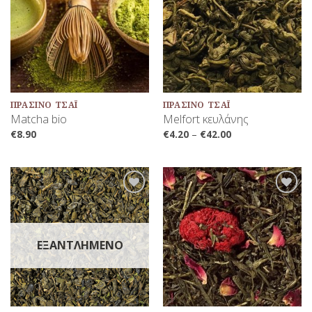
Αγαπημένων
Αγαπημένων
ΠΡΆΣΙΝΟ ΤΣΆΙ
ΠΡΆΣΙΝΟ ΤΣΆΙ
Matcha bio
Melfort κευλάνης
€
8.90
€
4.20
–
€
42.00
Προσθήκη
Προσθήκη
στη Λίστα
στη Λίστα
Αγαπημένων
Αγαπημένων
ΕΞΑΝΤΛΗΜΈΝΟ