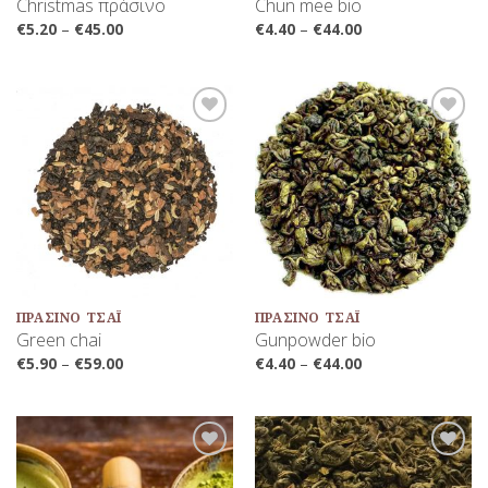
Christmas πράσινο
Chun mee bio
€
5.20
–
€
45.00
€
4.40
–
€
44.00
Προσθήκη
Προσθήκη
στη Λίστα
στη Λίστα
Αγαπημένων
Αγαπημένων
ΠΡΆΣΙΝΟ ΤΣΆΙ
ΠΡΆΣΙΝΟ ΤΣΆΙ
Green chai
Gunpowder bio
€
5.90
–
€
59.00
€
4.40
–
€
44.00
Προσθήκη
Προσθήκη
στη Λίστα
στη Λίστα