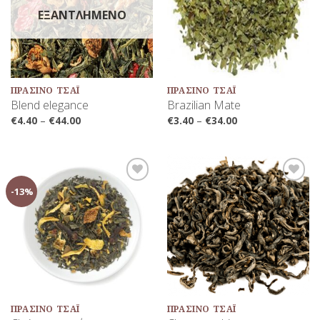
ΕΞΑΝΤΛΗΜΈΝΟ
ΠΡΆΣΙΝΟ ΤΣΆΙ
ΠΡΆΣΙΝΟ ΤΣΆΙ
Blend elegance
Brazilian Mate
€
4.40
–
€
44.00
€
3.40
–
€
34.00
-13%
Προσθήκη
Προσθήκη
στη Λίστα
στη Λίστα
Αγαπημένων
Αγαπημένων
ΠΡΆΣΙΝΟ ΤΣΆΙ
ΠΡΆΣΙΝΟ ΤΣΆΙ