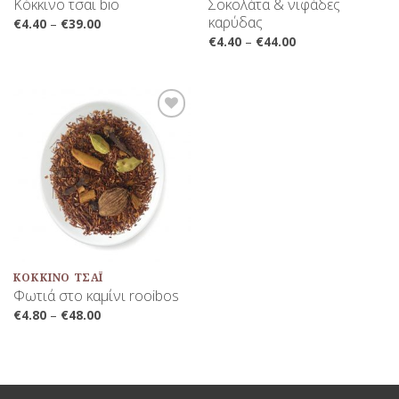
Κόκκινο τσαι bio
Σοκολάτα & νιφάδες
καρύδας
€
4.40
–
€
39.00
€
4.40
–
€
44.00
Προσθήκη
στη Λίστα
Αγαπημένων
ΚΌΚΚΙΝΟ ΤΣΆΙ
Φωτιά στο καμίνι rooibos
€
4.80
–
€
48.00