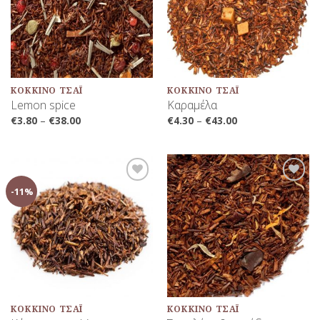
ΚΌΚΚΙΝΟ ΤΣΆΙ
ΚΌΚΚΙΝΟ ΤΣΆΙ
Lemon spice
Καραμέλα
€
3.80
–
€
38.00
€
4.30
–
€
43.00
-11%
Προσθήκη
Προσθήκη
στη Λίστα
στη Λίστα
Αγαπημένων
Αγαπημένων
ΚΌΚΚΙΝΟ ΤΣΆΙ
ΚΌΚΚΙΝΟ ΤΣΆΙ