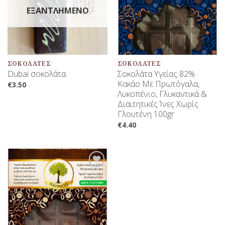
ΕΞΑΝΤΛΗΜΈΝΟ
ΣΟΚΟΛΆΤΕΣ
ΣΟΚΟΛΆΤΕΣ
Dubai σοκολάτα
Σοκολάτα Υγείας 82%
Κακάο Με Πρωτόγαλα,
€
3.50
Λυκοπένιο, Γλυκαντικά &
Διαιτητικές Ίνες Χωρίς
Γλουτένη 100gr
€
4.40
Προσθήκη
στη Λίστα
Αγαπημένων