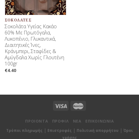
ΣΟΚΟΛΆΤΕΣ
Σοκολάτα Υγείας Κακάο
60% Με Πρωτόγαλα,
Λυκοπένιο, Γλυκαντικά,
Διαιτητικές Ίνες,
Κράνμπερι, Σταφίδες &
Αμύγδαλα Χωρίς Γλουτένη
100gr
€
4.40
ΠΡΟΙΟΝΤΑ
ΠΡΟΦΙΛ
ΝΕΑ
ΕΠΙΚΟΙΝΩΝΙΑ
|
|
|
Τρόποι πληρωμής
Επιστροφές
Πολιτική απορρήτου
Όροι
χρήσης